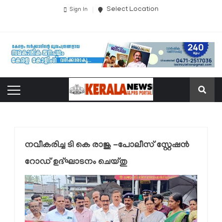
Select Location
Sign In
നവീകരിച്ച ടി കെ രാജു -പോലീസ് സ്റ്റേഷന്‍
റോഡ് ഉദ്ഘാടനം ചെയ്തു