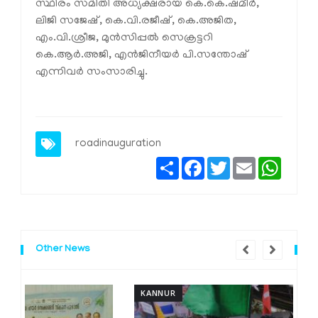
സ്ഥിരം സമിതി അധ്യക്ഷരായ കെ.കെ.ഷമീര്‍,
ലിജി സജേഷ്, കെ.വി.രജീഷ്, കെ.അജിത,
എം.വി.ശ്രീജ, മുന്‍സിപ്പല്‍ സെക്രട്ടറി
കെ.ആര്‍.അജി, എന്‍ജിനീയര്‍ പി.സന്തോഷ്
എന്നിവര്‍ സംസാരിച്ചു.
roadinauguration
Share
Facebook
Twitter
Email
Whats
Other News
KANNUR
K