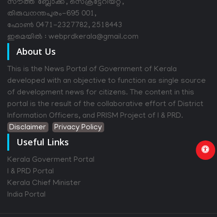
സൗത്ത് ബ്ലോക്ക്, സെക്രട്ടേറിയറ്റ്,
തിരുവനന്തപുരം-695 001,
ഫോൺ 0471-2327782, 2518443
ഇമെയിൽ : webprdkerala@gmail.com
About Us
This is the News Portal of Government of Kerala
developed with an objective to function as single source
of development news for citizens. The content in this
portal is the result of the collaborative effort of District
Information Officers, and PRISM Project of I & PRD.
Disclaimer
Privacy Policy
Useful Links
Kerala Goverment Portal
I & PRD Portal
Kerala Chief Minister
India Portal