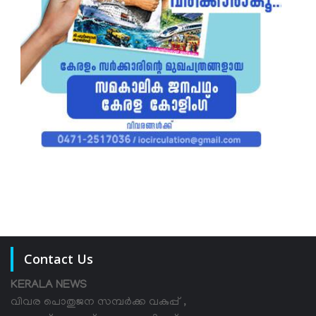
Contact Us
KERALA NEWS
വിവര പൊതുജന സമ്പര്‍ക്ക വകുപ്പ് ,