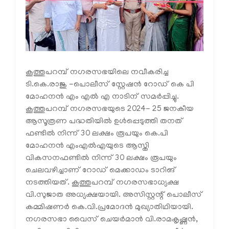
കൂത്തുപറമ്പ് നഗരസഭയിലെ നവീകരിച്ച
ടി.കെ.രാജു -പൊലീസ് സ്റ്റേഷന്‍ റോഡ് കെ പി
മോഹനന്‍ എം എല്‍ എ നാടിന് സമര്‍പ്പിച്ചു.
കൂത്തുപറമ്പ് നഗരസഭയുടെ 2024- 25 ജനകീയ
ആസൂത്രണ പദ്ധതിയില്‍ ഉള്‍പ്പെടുത്തി തനത്
ഫണ്ടില്‍ നിന്ന് 30 ലക്ഷം രൂപയും കെ.പി
മോഹനന്‍ എംഎല്‍എയുടെ ആസ്തി
വികസനഫണ്ടില്‍ നിന്ന് 30 ലക്ഷം രൂപയും
ചെലവഴിച്ചാണ് റോഡ് മെക്കാഡം ടാറിങ്
നടത്തിയത്. കൂത്തുപറമ്പ് നഗരസഭാധ്യക്ഷ
വി.സുജാത അധ്യക്ഷയായി. അസിസ്റ്റന്റ് പൊലീസ്
കമ്മിഷണര്‍ കെ.വി.പ്രമോദന്‍ മുഖ്യാതിഥിയായി.
നഗരസഭാ വൈസ് ചെയര്‍മാന്‍ വി.രാമകൃഷ്ണന്‍,