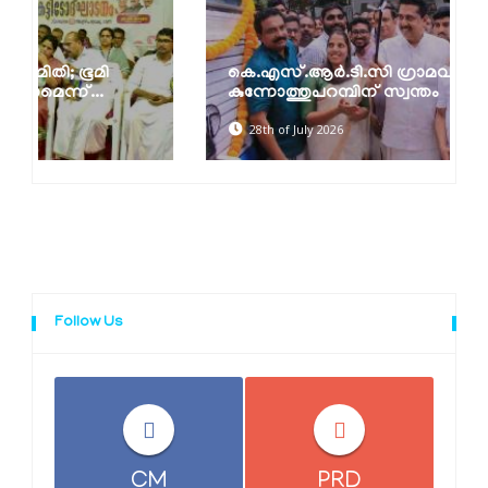
കെ.എസ്.ആർ.ടി.സി ഗ്രാമവണ്ടി
കുന്നോത്തുപറമ്പിന് സ്വന്തം
28th of July 2026
Follow Us
CM
PRD