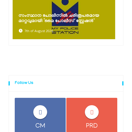
കൈത്തറി ദിനാഘോഷങ്ങൾ സംഘടിപ്പിച്ചു;
യ
പരമ്പരാഗത നെയ്ത്തുകാരെ സംരക്ഷിച്ച്
കൈത്തറി...
7th of August 2026
Follow Us
CM
PRD