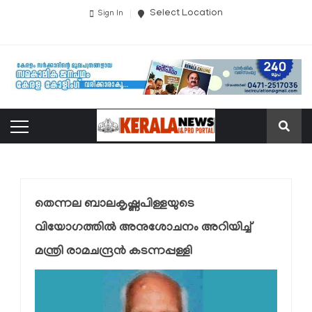
Select Location
Sign In
തെന്നല ബാലകൃഷ്ണപിള്ളയുടെ
വിയോഗത്തിൽ അനുശോചനം അറിയിച്ച്
മന്ത്രി രാമചന്ദ്രൻ കടന്നപ്പള്ളി