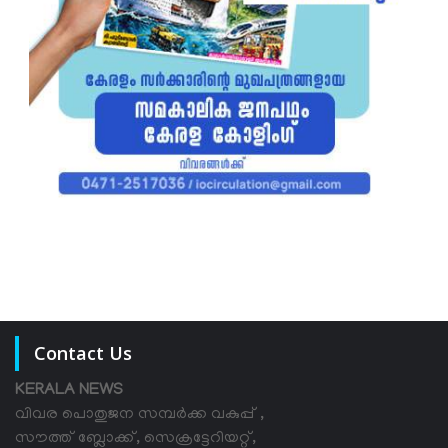
Contact Us
KERALA NEWS
വിവര പൊതുജന സമ്പര്‍ക്ക വകുപ്പ് ,
സൗത്ത് ബ്ലോക്ക്, സെക്രട്ടേറിയറ്റ്,