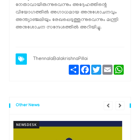
നേതാവായിരുന്നുവെന്നും അദ്ദേഹത്തിന്റെ
വിയോഗത്തിൽ അഗാധമായ അനുശോചനവും
അന്ത്യാഞ്ജലിയും രേഖപ്പെടുത്തുന്നുവെന്നും മന്ത്രി
അനുശോചന സന്ദേശത്തിൽ അറിയിച്ചു.
ThennalaBalakrishnaPillai
Share
Facebook
Twitter
Email
Whats
Other News
NEWSDESK