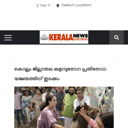
Select Location
Sign In
കൊല്ലം ജില്ലാതല കുളമ്പുരോഗ പ്രതിരോധ
യജ്ഞത്തിന് തുടക്കം