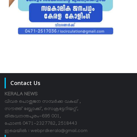
Contact Us
KERALA NEWS
വിവര പൊതുജന സമ്പര്‍ക്ക വകുപ്പ് ,
സൗത്ത് ബ്ലോക്ക്, സെക്രട്ടേറിയറ്റ്,
തിരുവനന്തപുരം-695 001,
ഫോൺ 0471-2327782, 2518443
ഇമെയിൽ : webprdkerala@gmail.com