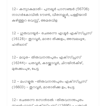
12- കന്യാകുമാരി- പുനലൂർ പാസഞ്ചർ (56706)
നാഗർകോവിൽ ടൗൺ, വീരനല്ലൂർ, പള്ളിയാടി
കുഴിത്തുറ വെസ്റ്റ്, അമരവിള
12 - ഗുരുവായൂർ- ചെന്നൈ എഗ്മൂർ എക്‌സ്പ്രസ്
(16128)- തുറവൂർ, മാരാ രിക്കുളം, അമ്പലപ്പുഴ,
ഹരിപ്പാട്
12- മധുര- തിരുവനന്തപുരം എക്‌സ്പ്രസ്
(16344)- പരവൂർ, കടയ്ക്കാവൂർ, ചിറയിൻകീഴ്,
മുരുക്കുംപുഴ, പേട്ട
12 - മംഗളൂരു -തിരുവനന്തപുരം എക്‌സ്പ്രസ്
(16603) - തുറവൂർ, മാരാരിക്കു ളം, പേട്ട
12- ചെന്നൈ സെൻട്രൽ -തിരുവനന്തപുരം
സൂപ്പർഫാസ്റ്റ് എക്‌സ്പ്രസ് (12695) - പരവൂർ,