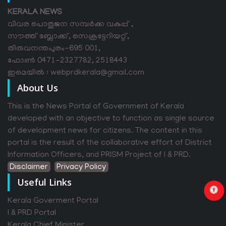
KERALA NEWS
വിവര പൊതുജന സമ്പര്‍ക്ക വകുപ്പ് ,
സൗത്ത് ബ്ലോക്ക്, സെക്രട്ടേറിയറ്റ്,
തിരുവനന്തപുരം-695 001,
ഫോൺ 0471-2327782, 2518443
ഇമെയിൽ : webprdkerala@gmail.com
About Us
This is the News Portal of Government of Kerala
developed with an objective to function as single source
of development news for citizens. The content in this
portal is the result of the collaborative effort of District
Information Officers, and PRISM Project of I & PRD.
Disclaimer
Privacy Policy
Useful Links
Kerala Goverment Portal
I & PRD Portal
Kerala Chief Minister