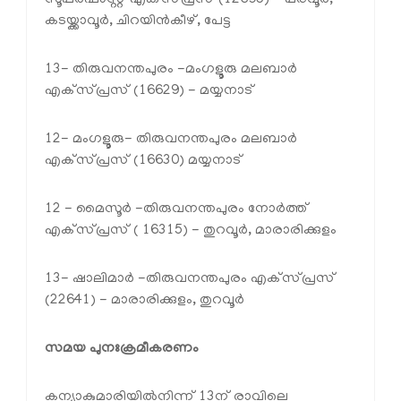
കടയ്ക്കാവൂർ, ചിറയിൻകീഴ്, പേട്ട
13- തിരുവനന്തപുരം -മംഗളൂരു മലബാർ
എക്‌സ്പ്രസ് (16629) - മയ്യനാട്
12- മംഗളൂരു- തിരുവനന്തപുരം മലബാർ
എക്‌സ്പ്രസ് (16630) മയ്യനാട്
12 - മൈസൂർ -തിരുവനന്തപുരം നോർത്ത്
എക്‌സ്പ്രസ് ( 16315) - തുറവൂർ, മാരാരിക്കുളം
13- ഷാലിമാർ -തിരുവനന്തപുരം എക്‌സ്പ്രസ്
(22641) - മാരാരിക്കുളം, തുറവൂർ
സമയ പുനഃക്രമീകരണം
കന്യാകുമാരിയിൽനിന്ന് 13ന് രാവിലെ