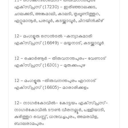
11- സെക്കന്ദരാബാദ്- തിരുവനന്തപുരം
എക്‌സ്പ്രസ് (17230) - ഇരിഞ്ഞാലക്കുട,
ചാലക്കുടി, അങ്കമാലി, കാലടി, തൃപ്പൂണിത്തുറ,
ഏറ്റുമാനൂർ, പരവൂർ, കടയ്ക്കാവൂർ, ചിറയിൻകീഴ്
12- മംഗളൂരു സെൻട്രൽ -കന്യാകുമാരി
എക്‌സ്പ്രസ് (16649) - മയ്യനാട്, കടയ്ക്കാവൂർ
12 - ഷൊർണൂർ - തിരുവനന്തപുരം- വേണാട്
എക്‌സ്പ്രസ് (16301) - മുരുക്കുംപുഴ
12 - മംഗളൂരു -തിരുവനന്തപുരം ഏറനാട്
എക്‌സ്പ്രസ് (16605)- മാരാരിക്കുളം
12- നാഗർകോവിൽ- കോട്ടയം എക്‌സ്പ്രസ്-
നാഗർകോവിൽ ടൗൺ വീരനല്ലൂർ, പള്ളിയാടി,
കുഴിത്തുറ വെസ്റ്റ്, ധനുവച്ചപുരം, അമരവിള,
ബാലരാമപുരം