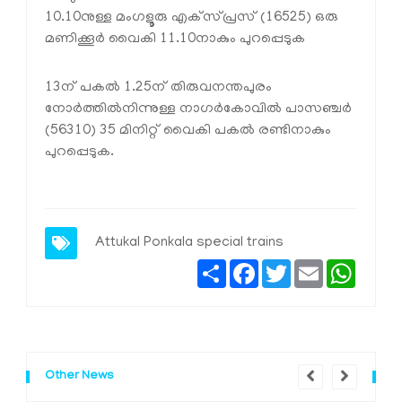
10.10നുള്ള മംഗളൂരു എക്‌സ്പ്രസ് (16525) ഒരു
മണിക്കൂർ വൈകി 11.10നാകും പുറപ്പെടുക
13ന് പകൽ 1.25ന് തിരുവനന്തപുരം
നോർത്തിൽനിന്നുള്ള നാഗർകോവിൽ പാസഞ്ചർ
(56310) 35 മിനിറ്റ് വൈകി പകൽ രണ്ടിനാകും
പുറപ്പെടുക.
Attukal Ponkala
special trains
Share
Facebook
Twitter
Email
Whats
Other News