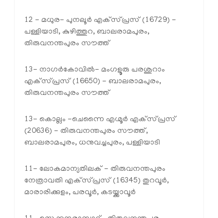
12 - മധുര- പുനലൂർ എക്‌സ്പ്രസ് (16729) -
പള്ളിയാടി, കുഴിത്തുറ, ബാലരാമപുരം,
തിരുവനന്തപുരം സൗത്ത്
13- നാഗർകോവിൽ- മംഗളൂരു പരശുറാം
എക്‌സ്പ്രസ് (16650) - ബാലരാമപുരം,
തിരുവനന്തപുരം സൗത്ത്
13- കൊല്ലം -ചെന്നൈ എഗ്മൂർ എക്‌സ്പ്രസ്
(20636) - തിരുവനന്തപുരം സൗത്ത്,
ബാലരാമപുരം, ധനുവച്ചപുരം, പള്ളിയാടി
11- ലോകമാന്യതിലക് - തിരുവനന്തപുരം
നേത്രാവതി എക്‌സ്പ്രസ് (16345) തുറവൂർ,
മാരാരിക്കുളം, പരവൂർ, കടയ്ക്കാവൂർ