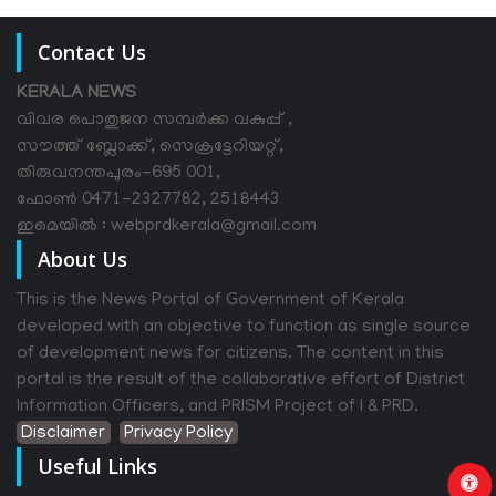
Contact Us
KERALA NEWS
വിവര പൊതുജന സമ്പര്‍ക്ക വകുപ്പ് ,
സൗത്ത് ബ്ലോക്ക്, സെക്രട്ടേറിയറ്റ്,
തിരുവനന്തപുരം-695 001,
ഫോൺ 0471-2327782, 2518443
ഇമെയിൽ : webprdkerala@gmail.com
About Us
This is the News Portal of Government of Kerala
developed with an objective to function as single source
of development news for citizens. The content in this
portal is the result of the collaborative effort of District
Information Officers, and PRISM Project of I & PRD.
Disclaimer
Privacy Policy
Useful Links