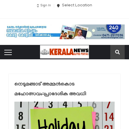
Select Location
Sign In
നെടുമങ്ങാട് അമ്മ൯കൊട
മഹോത്സവം:പ്രാദേശിക അവധി