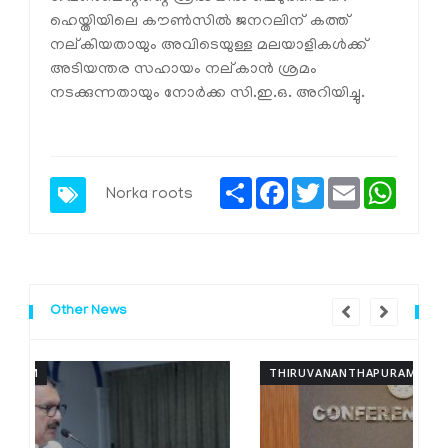
ഹെയ്തിയിലെ കൗണ്‍സില്‍ ജനറലിന് കത്ത്
നല്കിയതായും അവിടെയുള്ള മലയാളികള്‍ക്ക്
അടിയന്തര സഹായം നല്കാന്‍ ശ്രമം
നടക്കുന്നതായും നോര്‍ക്ക സി.ഇ.ഒ. അറിയിച്ചു.
Share
Facebook
Twitter
Email
Whats
Norka roots
Other News
THIRUVANANTHAPURAM
T