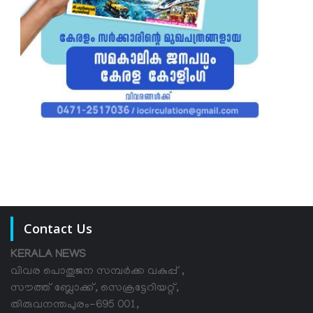
Contact Us
KERALA NEWS
വിവര പൊതുജന സമ്പര്‍ക്ക വകുപ്പ് ,
സൗത്ത് ബ്ലോക്ക്, സെക്രട്ടേറിയറ്റ്,
തിരുവനന്തപുരം-695 001,