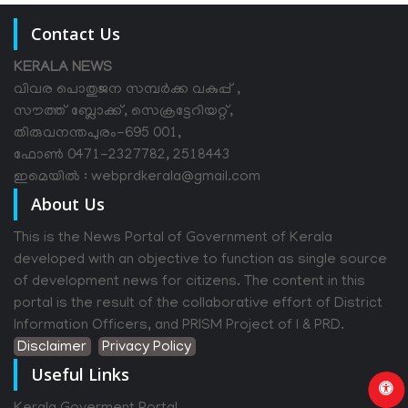
Contact Us
KERALA NEWS
വിവര പൊതുജന സമ്പര്‍ക്ക വകുപ്പ് ,
സൗത്ത് ബ്ലോക്ക്, സെക്രട്ടേറിയറ്റ്,
തിരുവനന്തപുരം-695 001,
ഫോൺ 0471-2327782, 2518443
ഇമെയിൽ : webprdkerala@gmail.com
About Us
This is the News Portal of Government of Kerala
developed with an objective to function as single source
of development news for citizens. The content in this
portal is the result of the collaborative effort of District
Information Officers, and PRISM Project of I & PRD.
Disclaimer
Privacy Policy
Useful Links