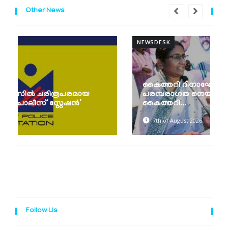
Other News
NEWSDESK
കൈത്തറി ദിനാഘോഷങ്ങൾ സംഘടിപ്പിച്ചു;
പരമ്പരാഗത നെയ്ത്തുകാരെ സംരക്ഷിച്ച്
കൈത്തറി...
7th of August 2026
Follow Us