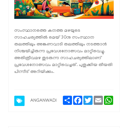
സംസ്ഥാനത്തെ കനത്ത മഴയുടെ
സാഹചര്യത്തിൽ മെയ് 30നു സംസ്ഥാന
തലത്തിലും അങ്കണവാടി തലത്തിലും നടത്താൻ
നിശ്ചയിച്ചിരുന്ന പ്രവേശനോത്സവം മാറ്റിവെച്ചു.
അതിത്രീവമഴ തുടരുന്ന സാഹചര്യത്തിലാണ്
പ്രവേശനോത്സവം മാറ്റിവെച്ചത്. പുതുക്കിയ തീയതി
പിന്നീട് അറിയിക്കും.
Share
Facebook
Twitter
Email
Whats
ANGANWADI