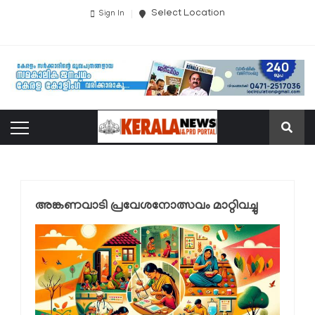
Select Location
Sign In
അങ്കണവാടി പ്രവേശനോത്സവം മാറ്റിവച്ചു