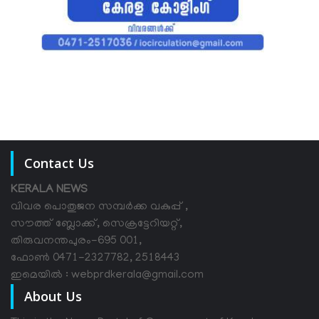
Contact Us
KERALA NEWS
വിവര പൊതുജന സമ്പര്‍ക്ക വകുപ്പ് ,
സൗത്ത് ബ്ലോക്ക്, സെക്രട്ടേറിയറ്റ്,
തിരുവനന്തപുരം-695 001,
ഫോൺ 0471-2327782, 2518443
ഇമെയിൽ : webprdkerala@gmail.com
About Us