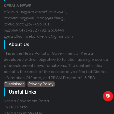
KERALA NEWS
വിവര പൊതുജന സമ്പര്‍ക്ക വകുപ്പ് ,
സൗത്ത് ബ്ലോക്ക്, സെക്രട്ടേറിയറ്റ്,
തിരുവനന്തപുരം-695 001,
ഫോൺ 0471-2327782, 2518443
ഇമെയിൽ : webprdkerala@gmail.com
About Us
This is the News Portal of Government of Kerala
developed with an objective to function as single source
of development news for citizens. The content in this
portal is the result of the collaborative effort of District
Information Officers, and PRISM Project of I & PRD.
Disclaimer
Privacy Policy
Useful Links
Kerala Goverment Portal
I & PRD Portal
Kerala Chief Minister