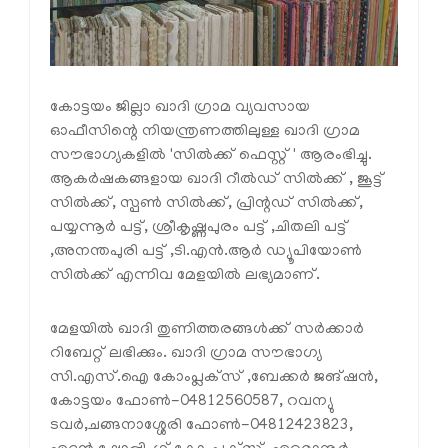
കോട്ടയം ജില്ലാ ഖാദി ഗ്രാമ വ്യവസായ
ഓഫീസിന്റെ നിയന്ത്രണത്തിലുള്ള ഖാദി ഗ്രാമ
സൗഭാഗ്യകളിൽ 'സിൽക്ക് ഫെസ്റ്റ് ' ആരംഭിച്ചു.
ആകർഷകങ്ങളായ ഖാദി റീൽഡ് സിൽക്ക് , ജൂട്ട്
സിൽക്ക്, സ്പൺ സിൽക്ക്, പ്രിന്റഡ് സിൽക്ക്,
പയ്യന്നൂർ പട്ട്, ശ്രീകൃഷ്ണപുരം പട്ട് ,ചിതലി പട്ട്
,അനന്തപുരി പട്ട് ,ടി.എൻ.ആർ ഡ്യൂപിയോൺ
സിൽക്ക് എന്നിവ മേളയിൽ ലഭ്യമാണ്.
മേളയിൽ ഖാദി തുണിത്തരങ്ങൾക്ക് സർക്കാർ
റിബേറ്റ് ലഭിക്കും. ഖാദി ഗ്രാമ സൗഭാഗ്യ
സി.എസ്.ഐ കോംപ്ലക്‌സ് ,ബേക്കർ ജങ്ഷൻ,
കോട്ടയം ഫോൺ-04812560587, റവന്യു
ടവർ,ചങ്ങനാശ്ശേരി ഫോൺ-04812423823,