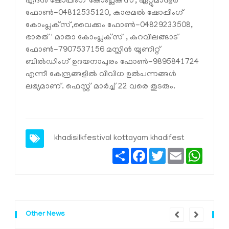
ഏദൻ ഷോപ്പിംഗ് കോംപ്ലക്‌സ്, ഏറ്റുമാനൂർ
ഫോൺ-04812535120, കാരമൽ ഷോപ്പിംഗ്
കോംപ്ലക്‌സ്,വൈക്കം ഫോൺ-04829233508,
ഭാരത്' മാതാ കോംപ്ലക്‌സ് , കുറവിലങ്ങാട്
ഫോൺ-7907537156 മസ്ലിൻ യൂണിറ്റ്
ബിൽഡിംഗ് ഉദയനാപുരം ഫോൺ-9895841724
എന്നീ കേന്ദ്രങ്ങളിൽ വിവിധ ഉൽപന്നങ്ങൾ
ലഭ്യമാണ്. ഫെസ്റ്റ് മാർച്ച് 22 വരെ തുടരും.
khadisilkfestival kottayam khadifest
Share
Facebook
Twitter
Email
Whats
Other News