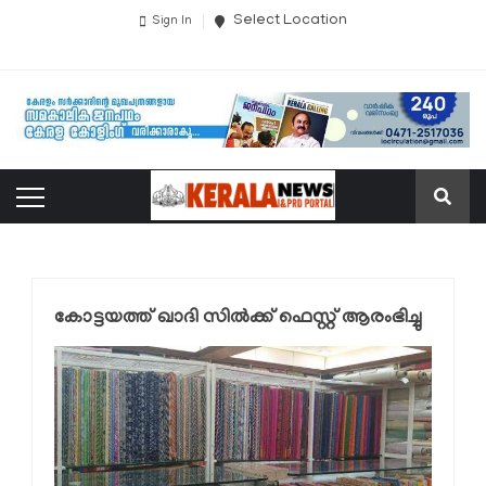
Select Location
Sign In
കോട്ടയത്ത് ഖാദി സിൽക്ക് ഫെസ്റ്റ് ആരംഭിച്ചു