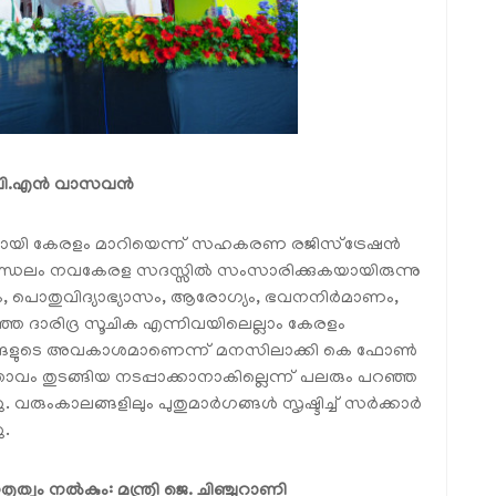
ി: വി.എൻ വാസവൻ
ടമായി കേരളം മാറിയെന്ന് സഹകരണ രജിസ്ട്രേഷൻ
പ് മണ്ഡലം നവകേരള സദസ്സിൽ സംസാരിക്കുകയായിരുന്നു
ം, പൊതുവിദ്യാഭ്യാസം, ആരോഗ്യം, ഭവനനിർമാണം,
ഞ ദാരിദ്ര സൂചിക എന്നിവയിലെല്ലാം കേരളം
 ജനങ്ങളുടെ അവകാശമാണെന്ന് മനസിലാക്കി കെ ഫോൺ
താവം തുടങ്ങിയ നടപ്പാക്കാനാകില്ലെന്ന് പലരും പറഞ്ഞ
 വരുംകാലങ്ങളിലും പുതുമാർഗങ്ങൾ സൃഷ്ടിച്ച് സർക്കാർ
ു.
ത്വം നൽകും: മന്ത്രി ജെ. ചിഞ്ചുറാണി