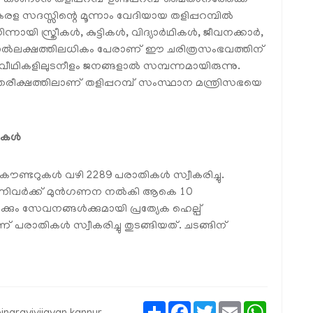
ൻ തളിപ്പറമ്പ് ഉണ്ടപ്പറമ്പ് മൈതാനത്തേക്ക്
 സദസ്സിന്റെ മൂന്നാം വേദിയായ തളിപ്പറമ്പിൽ
ായി സ്ത്രീകൾ, കുട്ടികൾ, വിദ്യാർഥികൾ, ജീവനക്കാർ,
കാൽലക്ഷത്തിലധികം പേരാണ് ഈ ചരിത്രസംഭവത്തിന്
െ വീഥികളിലുടനീളം ജനങ്ങളാൽ സമ്പന്നമായിരുന്നു.
്തരീക്ഷത്തിലാണ് തളിപ്പറമ്പ് സംസ്ഥാന മന്ത്രിസഭയെ
തികൾ
യ കൗണ്ടറുകൾ വഴി 2289 പരാതികൾ സ്വീകരിച്ചു.
 എന്നിവർക്ക് മുൻഗണന നൽകി ആകെ 10
ും സേവനങ്ങൾക്കുമായി പ്രത്യേക ഹെല്പ്
ലാണ് പരാതികൾ സ്വീകരിച്ചു തുടങ്ങിയത്. ചടങ്ങിന്
Share
Facebook
Twitter
Email
WhatsAp