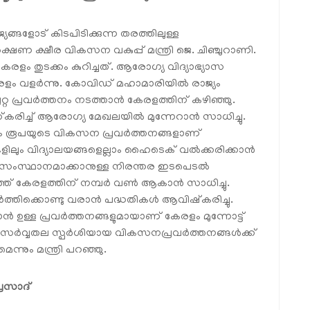
ങളോട് കിടപിടിക്കുന്ന തരത്തിലുള്ള
ഷണ ക്ഷീര വികസന വകുപ്പ് മന്ത്രി ജെ. ചിഞ്ചുറാണി.
ം തുടക്കം കുറിച്ചത്. ആരോഗ്യ വിദ്യാഭ്യാസ
േരളം വളർന്നു. കോവിഡ് മഹാമാരിയിൽ രാജ്യം
്റ പ്രവർത്തനം നടത്താൻ കേരളത്തിന് കഴിഞ്ഞു.
കരിച്ച് ആരോഗ്യ മേഖലയിൽ മുന്നേറാൻ സാധിച്ചു.
രം രൂപയുടെ വികസന പ്രവർത്തനങ്ങളാണ്
ങളിലും വിദ്യാലയങ്ങളെല്ലാം ഹൈടെക് വൽക്കരിക്കാൻ
സംസ്ഥാനമാക്കാനുള്ള നിരന്തര ഇടപെടൽ
്ത് കേരളത്തിന് നമ്പർ വൺ ആകാൻ സാധിച്ചു.
ർത്തിക്കൊണ്ടു വരാൻ പദ്ധതികൾ ആവിഷ്‌കരിച്ചു.
കാൻ ഉള്ള പ്രവർത്തനങ്ങളുമായാണ് കേരളം മുന്നോട്ട്
െ സർവ്വതല സ്പർശിയായ വികസനപ്രവർത്തനങ്ങൾക്ക്
്നും മന്ത്രി പറഞ്ഞു.
്രസാദ്