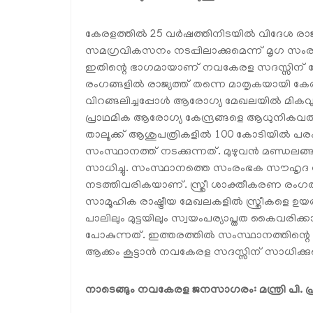
കേരളത്തിൽ 25 വർഷത്തിനിടയിൽ വിദേശ രാജ്യങ്
സമഗ്രവികസനം നടപ്പിലാക്കുമെന്ന് മൃഗ സംരക്
ഇതിന്റെ ഭാഗമായാണ് നവകേരള സദസ്സിന് കേരള
രംഗങ്ങളിൽ രാജ്യത്ത് തന്നെ മാതൃകയായി ക
വിറങ്ങലിച്ചപ്പോൾ ആരോഗ്യ മേഖലയിൽ മികവുറ
പ്രാഥമിക ആരോഗ്യ കേന്ദ്രങ്ങളെ ആധുനികവത്
താലൂക്ക് ആശുപത്രികളിൽ 100 കോടിയിൽ പ
സംസ്ഥാനത്ത് നടക്കുന്നത്. മുഴുവൻ മണ്ഡലങ്
സാധിച്ചു. സംസ്ഥാനത്തെ സംരംഭക സൗഹൃദ 
നടത്തിവരികയാണ്. സ്ത്രീ ശാക്തീകരണ രംഗത
സാമൂഹിക രാഷ്ട്രീയ മേഖലകളിൽ സ്ത്രീകളെ ഉയ
പാലിലും മുട്ടയിലും സ്വയംപര്യാപ്തത കൈവരിക്
പോകുന്നത്. ഇത്തരത്തിൽ സംസ്ഥാനത്തിന്റ
ആക്കം കൂട്ടാൻ നവകേരള സദസ്സിന് സാധിക്കുമെന
നാടെങ്ങും നവകേരള ജനസാഗരം: മന്ത്രി പി. പ