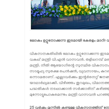
ലോകം ഉറ്റുനോക്കുന്ന ഇടമായി കേരളം മാറ
വികസനകുതിപ്പിൽ ലോകം ഉറ്റുനോക്കുന്ന ഇ
വകുപ്പ് മന്ത്രി വി.എൻ വാസവൻ. തളിപ്പറമ്
മന്ത്രി. നീതി ആയോഗിന്റെ സുസ്ഥിര വികസന
സാമൂഹ്യ സുരക്ഷ പെൻഷൻ, വ്യവസായം, കുറഞ്
ഒന്നാമതാണ്. എല്ലാവർക്കും ഇന്റർനെറ്റ്
യാഥാർഥ്യമാക്കി. വിഴിഞ്ഞം തുറമുഖം, വിമാനത്
പദ്ധതികൾ നടപ്പാക്കാൻ സർക്കാരിന് കഴിഞ്ഞു.
മുന്നോട്ടുപോകുമെന്നും മന്ത്രി വാസവൻ പറഞ്ഞ
25 വർഷം മുന്നിൽ കണ്ടുള്ള വികസനത്തിന് നേതൃ