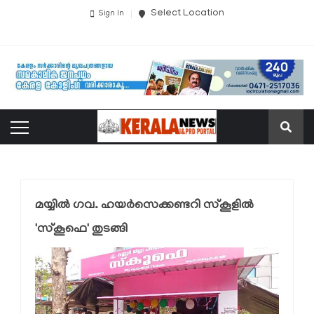
Select Location
Sign In
മയ്യില്‍ ഗവ. ഹയര്‍സെക്കണ്ടറി സ്‌കൂളില്‍
'സ്‌കൂഫെ' തുടങ്ങി