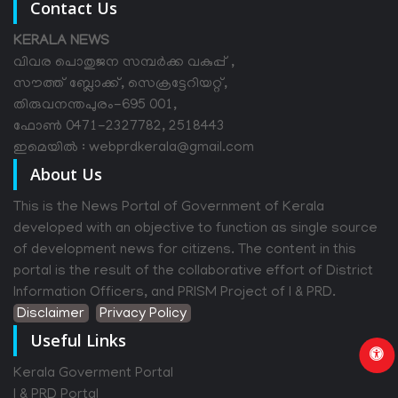
Contact Us
KERALA NEWS
വിവര പൊതുജന സമ്പര്‍ക്ക വകുപ്പ് ,
സൗത്ത് ബ്ലോക്ക്, സെക്രട്ടേറിയറ്റ്,
തിരുവനന്തപുരം-695 001,
ഫോൺ 0471-2327782, 2518443
ഇമെയിൽ : webprdkerala@gmail.com
About Us
This is the News Portal of Government of Kerala
developed with an objective to function as single source
of development news for citizens. The content in this
portal is the result of the collaborative effort of District
Information Officers, and PRISM Project of I & PRD.
Disclaimer
Privacy Policy
Useful Links
Kerala Goverment Portal
I & PRD Portal