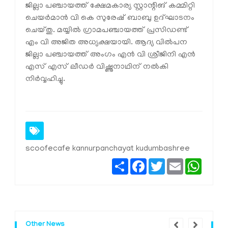
ജില്ലാ പഞ്ചായത്ത് ക്ഷേമകാര്യ സ്റ്റാന്റിങ് കമ്മിറ്റി
ചെയര്‍മാന്‍ വി കെ സുരേഷ് ബാബു ഉദ്ഘാടനം
ചെയ്തു. മയ്യില്‍ ഗ്രാമപഞ്ചായത്ത് പ്രസിഡണ്ട്
എം വി അജിത അധ്യക്ഷയായി. ആദ്യ വില്‍പന
ജില്ലാ പഞ്ചായത്ത് അംഗം എന്‍ വി ശ്രീജിനി എന്‍
എസ് എസ് ലീഡര്‍ വിഷ്ണുനാഥിന് നല്‍കി
നിര്‍വ്വഹിച്ചു.
scoofecafe kannurpanchayat kudumbashree
Share
Facebook
Twitter
Email
Whats
Other News