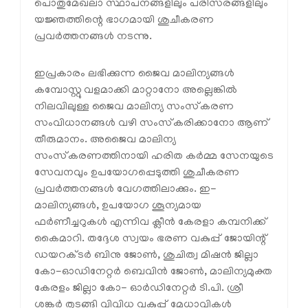
പൊതുമേഖലാ സ്ഥാപനങ്ങളിലും പരിസരങ്ങളിലും
യജ്ഞത്തിന്റെ ഭാഗമായി ശുചീകരണ
പ്രവർത്തനങ്ങൾ നടന്നു.
ഇപ്രകാരം ലഭിക്കുന്ന ജൈവ മാലിന്യങ്ങൾ
കമ്പോസ്റ്റു വളമാക്കി മാറ്റാനോ അല്ലെങ്കിൽ
നിലവിലുള്ള ജൈവ മാലിന്യ സംസ്‌കരണ
സംവിധാനങ്ങൾ വഴി സംസ്‌കരിക്കാനോ ആണ്
തീരുമാനം. അജൈവ മാലിന്യ
സംസ്‌കരണത്തിനായി ഹരിത കർമ്മ സേനയുടെ
സേവനവും ഉപയോഗപ്പെടുത്തി ശുചീകരണ
പ്രവർത്തനങ്ങൾ വേഗത്തിലാക്കും. ഇ-
മാലിന്യങ്ങൾ, ഉപയോഗ ശൂന്യമായ
ഫർണീച്ചറുകൾ എന്നിവ ക്ലീൻ കേരളാ കമ്പനിക്ക്
കൈമാറി. തദ്ദേശ സ്വയം ഭരണ വകുപ്പ് ജോയിന്റ്
ഡയറക്ടർ ബിനു ജോൺ, ശുചിത്വ മിഷൻ ജില്ലാ
കോ-ഓഡിനേറ്റർ ബെവിൻ ജോൺ, മാലിന്യമുക്ത
കേരളം ജില്ലാ കോ- ഓർഡിനേറ്റർ ടി.പി. ശ്രീ
ശങ്കർ തുടങ്ങി വിവിധ വകുപ്പ് മേധാവികൾ