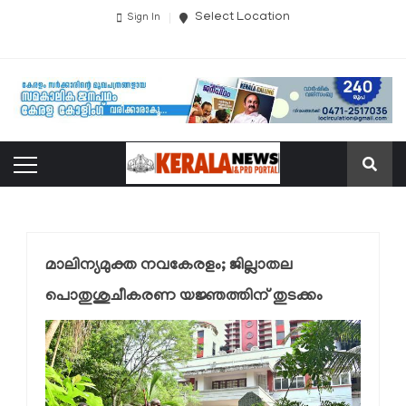
Select Location
Sign In
മാലിന്യമുക്ത നവകേരളം; ജില്ലാതല
പൊതുശുചീകരണ യജ്ഞത്തിന് തുടക്കം