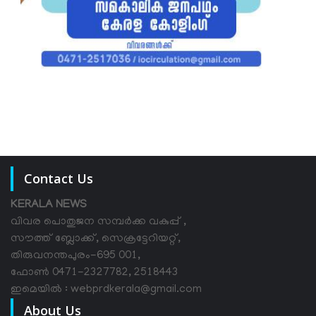
Contact Us
KERALA NEWS
വിവര പൊതുജന സമ്പര്‍ക്ക വകുപ്പ് ,
സൗത്ത് ബ്ലോക്ക്, സെക്രട്ടേറിയറ്റ്,
തിരുവനന്തപുരം-695 001,
ഫോൺ 0471-2327782, 2518443
ഇമെയിൽ : webprdkerala@gmail.com
About Us