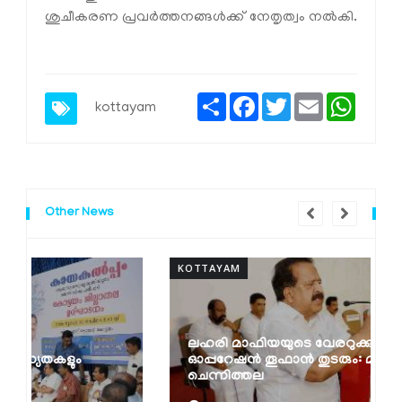
ശുചീകരണ പ്രവർത്തനങ്ങൾക്ക് നേതൃത്വം നൽകി.
Share
Facebook
Twitter
Email
Whats
kottayam
Other News
KOTTAYAM
K
ലഹരി മാഫിയയുടെ വേരറുക്കുന്നതുവരെ
ഓപ്പറേഷൻ തൂഫാൻ തുടരും: മന്ത്രി രമേശ്
ചെന്നിത്തല