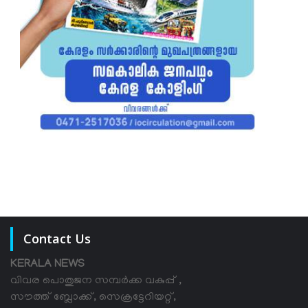
Contact Us
KERALA NEWS
വിവര പൊതുജന സമ്പര്‍ക്ക വകുപ്പ് ,
സൗത്ത് ബ്ലോക്ക്, സെക്രട്ടേറിയറ്റ്,