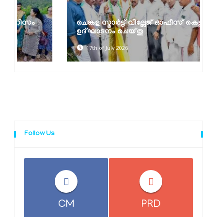
ചെങ്കള സ്മാർട്ട് വില്ലേജ് ഓഫീസ് കെട്ടിടം
ഉദ്ഘാടനം ചെയ്തു
17th of July 2026
Follow Us
CM
PRD