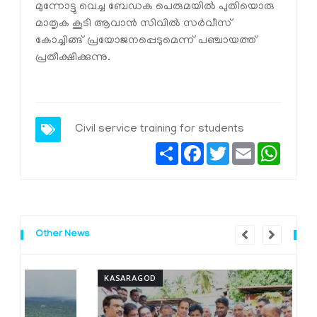
മുന്നോട്ടു വെച്ച ബേഡക പെരുമയില്‍ പുതിയൊരു
മാതൃക കൂടി ആവാന്‍ സിവില്‍ സര്‍വീസ്
കോച്ചിങ്ങ് പ്രയോജനപ്പെടുമെന്ന് പഞ്ചായത്ത്
പ്രതീക്ഷിക്കുന്നു.
Civil service training for students
Share
Facebook
Twitter
Email
Whats
Other News
KASARAGOD
K