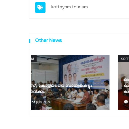
kottayam tourism
Other News
KOTTAYAM
ലഹരി മാഫിയയുടെ വേരറുക്കുന്നതുവരെ
കളും
ഓപ്പറേഷൻ തൂഫാൻ തുടരും: മന്ത്രി രമേശ്
ചെന്നിത്തല
22nd of July 2026