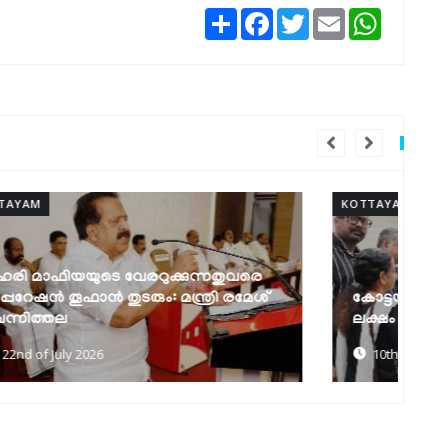
Share
Facebook
Twitter
Email
WhatsAp
KOTTAYAM
KO
കോട്ടയം മെഡിക്കല്‍ കോളജിന് 94.17
ലക്ഷം രൂപ അനുവദിച്ചു
ഐ
10th of July 2026