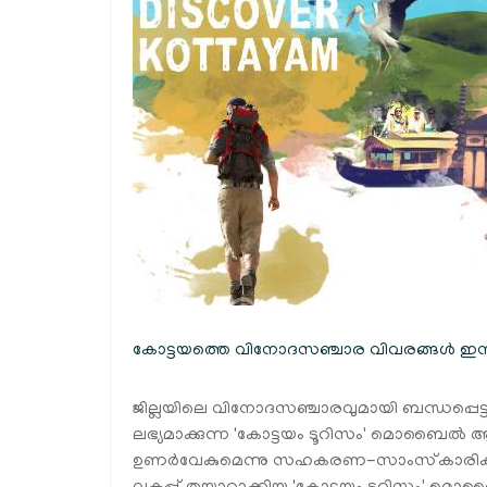
കോട്ടയത്തെ വിനോദസഞ്ചാര വിവരങ്ങൾ ഇനി
ജില്ലയിലെ വിനോദസഞ്ചാരവുമായി ബന്ധപ്പെട്
ലഭ്യമാക്കുന്ന 'കോട്ടയം ടൂറിസം' മൊബൈൽ 
ഉണർവേകുമെന്നു സഹകരണ-സാംസ്‌കാരിക വകുപ