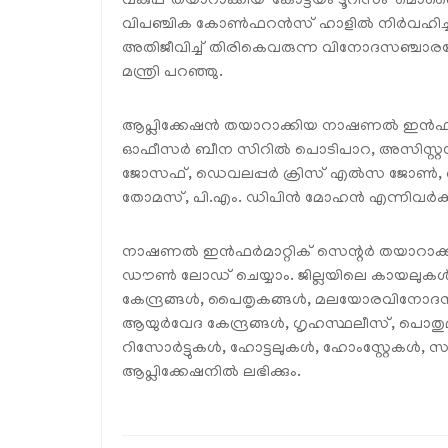
വകുപ്പ് തയാറാക്കിയ 'കോട്ടയം ടൂറിസം' മൊബൈ
വിപഞ്ചിക കോൺഫറൻസ് ഹാളിൽ നിർവഹിച്ച് പ്
അതിജീവിച്ച് തിരികെവരുന്ന വിനോദസഞ്ചാരമേഖ
മന്ത്രി പറഞ്ഞു.
ആപ്ലിക്കേഷൻ തയാറാക്കിയ നാഷണൽ ഇൻഫർമാറ
ഓഫീസർ ബീന സിറിൽ പൊടിപാറ, അസിസ്റ്റന്റ
ജോസഫ്, ഡെവലപ്പർ ക്രിസ് എൽസ ജോൺ, ന
തോമസ്, പി.എം. ഡിപിൻ മോഹൻ എന്നിവർക്ക് 
നാഷണൽ ഇൻഫർമാറ്റിക് സെന്റർ തയാറാക്കിയ 
ഡൗൺ ലോഡ് ചെയ്യാം. ജില്ലയിലെ കായലു
കേന്ദ്രങ്ങൾ, പൈതൃകങ്ങൾ, മലയോരവിനോദസഞ്ച
ആയുർവേദ കേന്ദ്രങ്ങൾ, ഗൃഹസ്ഥലീസ്, പൊതുമരാമ
റിസോർട്ടുകൾ, ഹോട്ടലുകൾ, ഹോംസ്റ്റേകൾ, 
ആപ്ലിക്കേഷനിൽ ലഭിക്കും.