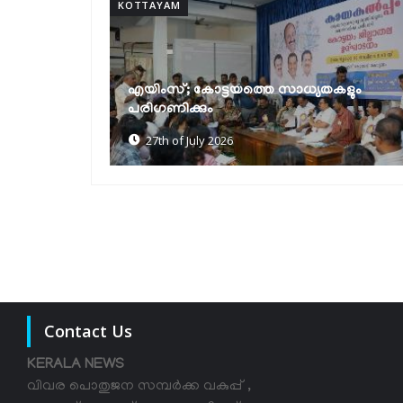
KOTTAYAM
ലഹരി മാഫിയയുടെ വേരറുക്കുന്നതുവരെ
യതകളും
ഓപ്പറേഷൻ തൂഫാൻ തുടരും: മന്ത്രി രമേശ്
ചെന്നിത്തല
22nd of July 2026
Contact Us
KERALA NEWS
വിവര പൊതുജന സമ്പര്‍ക്ക വകുപ്പ് ,