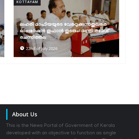
KOTTAYAM
കോട്ടയം മെഡിക്കല്‍ കോളജിന് 94.17
ലക്ഷം രൂപ അനുവദിച്ചു
10th of July 2026
About Us
This is the News Portal of Government of Kerala
developed with an objective to function as single