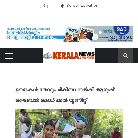
Select Location
Sign In
ഊരുകൾ തോറും ചികിത്സ നൽകി ആയുഷ്
ട്രൈബൽ മെഡിക്കൽ യൂണിറ്റ്