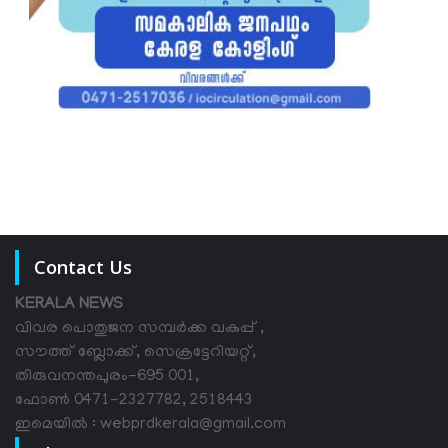
Contact Us
KERALA NEWS
വിവര പൊതുജന സമ്പര്‍ക്ക വകുപ്പ് ,
സൗത്ത് ബ്ലോക്ക്, സെക്രട്ടേറിയറ്റ്,
തിരുവനന്തപുരം-695 001,
ഫോൺ 0471-2327782, 2518443
ഇമെയിൽ : webprdkerala@gmail.com