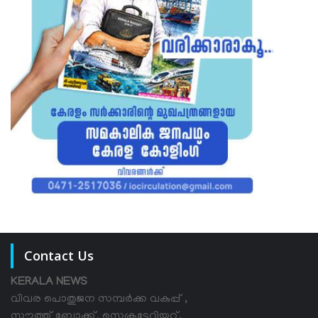
Contact Us
KERALA NEWS
വിവര പൊതുജന സമ്പര്‍ക്ക വകുപ്പ് ,
സൗത്ത് ബ്ലോക്ക്, സെക്രട്ടേറിയറ്റ്,