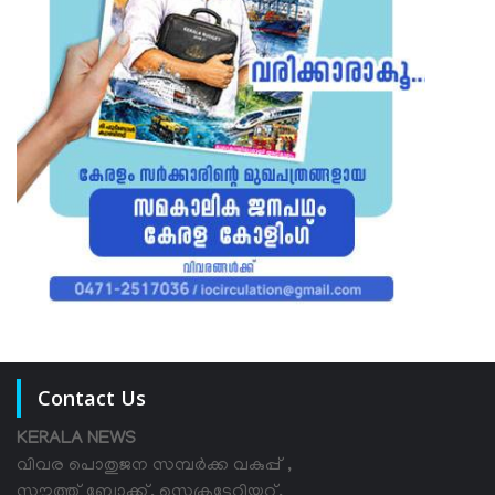
Contact Us
KERALA NEWS
വിവര പൊതുജന സമ്പര്‍ക്ക വകുപ്പ് ,
സൗത്ത് ബ്ലോക്ക്, സെക്രട്ടേറിയറ്റ്,