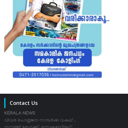
Contact Us
KERALA NEWS
വിവര പൊതുജന സമ്പര്‍ക്ക വകുപ്പ് ,
സൗത്ത് ബ്ലോക്ക്, സെക്രട്ടേറിയറ്റ്,