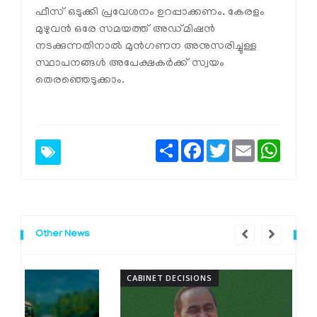
ഫീസ് ഒടുക്കി പ്രവേശനം ഉറപ്പാക്കണം. കേരളം
മുഴുവൻ ഒരേ സമയത്ത് അഡ്മിഷൻ
നടക്കുന്നതിനാൽ മുൻഗണന അനുസരിച്ചുള്ള
സ്ഥാപനങ്ങൾ അപേക്ഷകർക്ക് സ്വയം
തെരഞ്ഞെടുക്കാം.
Share
Facebook
Twitter
Email
Whats
Other News
CABINET DECISIONS
A