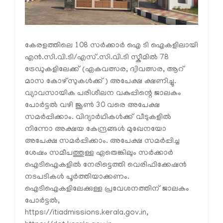
കേരളത്തിലെ 108 സർക്കാർ ഐ ടി ഐകളിലായി
എൻ.സി.വി.ടി/എസ്.സി.വി.ടി സ്കീമിൽ 78
ട്രേഡുകളിലേക്ക് (ഏകവത്സര, ദ്വിവത്സര, ആറ്
മാസ കോഴ്സുകൾക്ക്) അപേക്ഷ ക്ഷണിച്ചു.
വ്യാവസായിക പരിശീലന വകുപ്പിന്റെ ജാലകം
പോർട്ടൽ വഴി ജൂൺ 30 വരെ അപേക്ഷ
സമർപ്പിക്കാം. വിദ്യാർഥികൾക്ക് വീടുകളിൽ
നിന്നോ അക്ഷയ കേന്ദ്രങ്ങൾ മുഖേനയോ
അപേക്ഷ സമർപ്പിക്കാം. അപേക്ഷ സമർപ്പിച്ച
ശേഷം സമീപത്തുള്ള ഏതെങ്കിലും സർക്കാർ
ഐടിഐകളിൽ നേരിട്ടെത്തി വെരിഫിക്കേഷൻ
നടപടികൾ പൂർത്തിയാക്കണം.
ഐടിഐകളിലേക്കുള്ള പ്രവേശനത്തിന് ജാലകം
പോർട്ടൽ,
https://itiadmissions.kerala.gov.in,