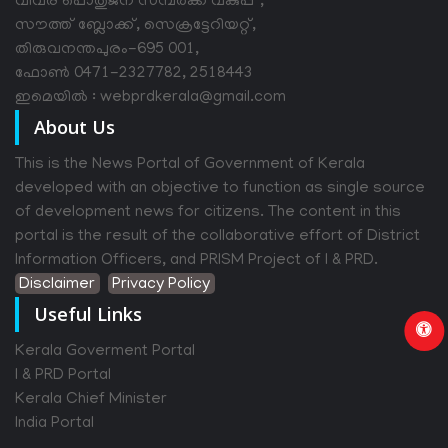
വിവര പൊതുജന സമ്പര്‍ക്ക വകുപ്പ് ,
സൗത്ത് ബ്ലോക്ക്, സെക്രട്ടേറിയറ്റ്,
തിരുവനന്തപുരം-695 001,
ഫോൺ 0471-2327782, 2518443
ഇമെയിൽ : webprdkerala@gmail.com
About Us
This is the News Portal of Government of Kerala
developed with an objective to function as single source
of development news for citizens. The content in this
portal is the result of the collaborative effort of District
Information Officers, and PRISM Project of I & PRD.
Disclaimer
Privacy Policy
Useful Links
Kerala Goverment Portal
I & PRD Portal
Kerala Chief Minister
India Portal