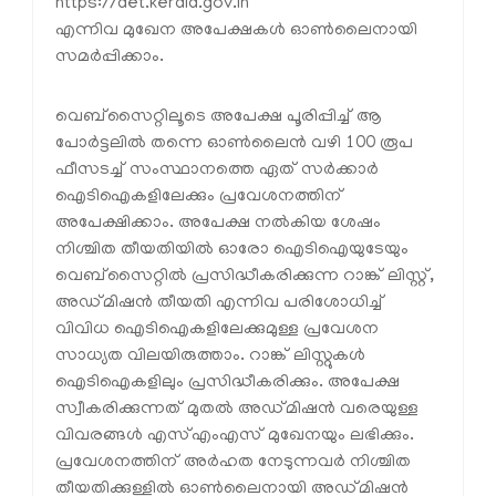
https://det.kerala.gov.in
എന്നിവ മുഖേന അപേക്ഷകൾ ഓൺലൈനായി
സമർപ്പിക്കാം.
വെബ്സൈറ്റിലൂടെ അപേക്ഷ പൂരിപ്പിച്ച് ആ
പോർട്ടലിൽ തന്നെ ഓൺലൈൻ വഴി 100 രൂപ
ഫീസടച്ച് സംസ്ഥാനത്തെ ഏത് സർക്കാർ
ഐടിഐകളിലേക്കും പ്രവേശനത്തിന്
അപേക്ഷിക്കാം. അപേക്ഷ നൽകിയ ശേഷം
നിശ്ചിത തീയതിയിൽ ഓരോ ഐടിഐയുടേയും
വെബ്സൈറ്റിൽ പ്രസിദ്ധീകരിക്കുന്ന റാങ്ക് ലിസ്റ്റ്,
അഡ്മിഷൻ തീയതി എന്നിവ പരിശോധിച്ച്
വിവിധ ഐടിഐകളിലേക്കുമുള്ള പ്രവേശന
സാധ്യത വിലയിരുത്താം. റാങ്ക് ലിസ്റ്റുകൾ
ഐടിഐകളിലും പ്രസിദ്ധീകരിക്കും. അപേക്ഷ
സ്വീകരിക്കുന്നത് മുതൽ അഡ്മിഷൻ വരെയുള്ള
വിവരങ്ങൾ എസ്എംഎസ് മുഖേനയും ലഭിക്കും.
പ്രവേശനത്തിന് അർഹത നേടുന്നവർ നിശ്ചിത
തീയതിക്കുള്ളിൽ ഓൺലൈനായി അഡ്മിഷൻ