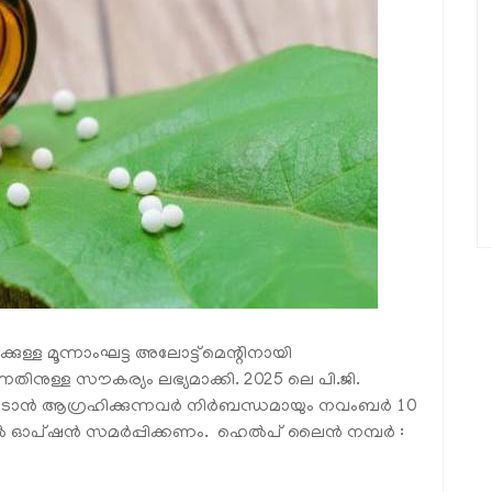
ള്ള മൂന്നാംഘട്ട അലോട്ട്‌മെന്റിനായി
നുള്ള സൗകര്യം ലഭ്യമാക്കി. 2025 ലെ പി.ജി.
േടാൻ ആഗ്രഹിക്കുന്നവർ നിർബന്ധമായും നവംബർ 10
 ഓപ്ഷൻ സമർപ്പിക്കണം. ഹെൽപ് ലൈൻ നമ്പർ :