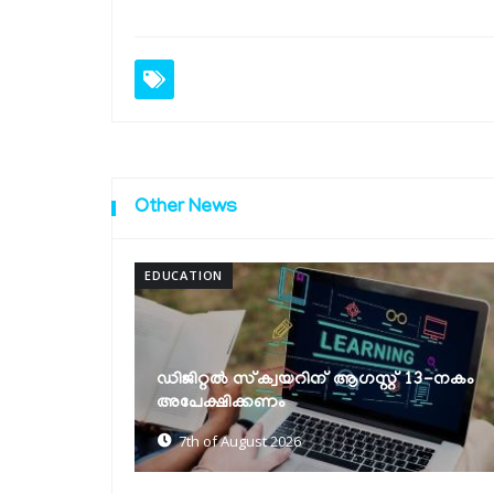
Other News
HEALTH
മരണാനന്തര അവയവദാന രംഗത്തെ
്റ് 13-നകം
പുനരുജ്ജീവനത്തിന് കേരളത്തിന് ദേശീയ
പുരസ്കാരം
6th of August 2026