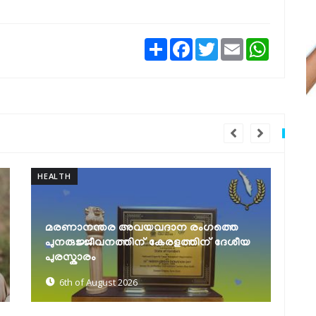
Share
Facebook
Twitter
Email
WhatsAp
TRAVEL
C
ഓണയാത്ര സുഗമമാക്കാൻ
കെ.എസ്.ആർ.ടി.സി; പ്രത്യേക
അന്തർസംസ്ഥാന സർവീസുകൾക്ക്
റിസർവേഷൻ...
5th of August 2026