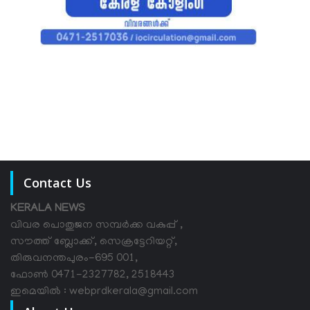
Contact Us
KERALA NEWS
വിവര പൊതുജന സമ്പര്‍ക്ക വകുപ്പ് ,
സൗത്ത് ബ്ലോക്ക്, സെക്രട്ടേറിയറ്റ്,
തിരുവനന്തപുരം-695 001,
ഫോൺ 0471-2327782, 2518443
ഇമെയിൽ : webprdkerala@gmail.com