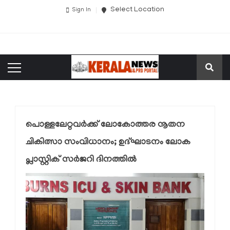
Select Location
Sign In
പൊള്ളലേറ്റവർക്ക് ലോകോത്തര നൂതന
ചികിത്സാ സംവിധാനം; ഉദ്ഘാടനം ലോക
പ്ലാസ്റ്റിക് സർജറി ദിനത്തിൽ