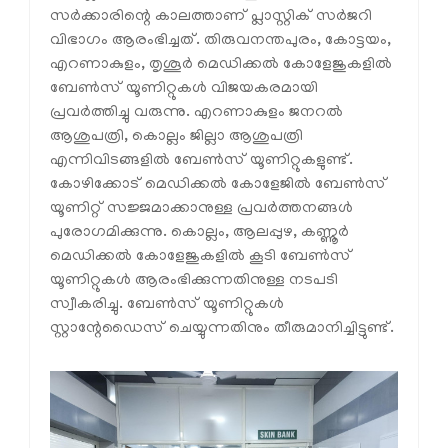
സർക്കാരിന്റെ കാലത്താണ് പ്ലാസ്റ്റിക് സർജറി
വിഭാഗം ആരംഭിച്ചത്. തിരുവനന്തപുരം, കോട്ടയം,
എറണാകുളം, തൃശൂർ മെഡിക്കൽ കോളേജുകളിൽ
ബേൺസ് യൂണിറ്റുകൾ വിജയകരമായി
പ്രവർത്തിച്ചു വരുന്നു. എറണാകുളം ജനറൽ
ആശുപത്രി, കൊല്ലം ജില്ലാ ആശുപത്രി
എന്നിവിടങ്ങളിൽ ബേൺസ് യൂണിറ്റുകളുണ്ട്.
കോഴിക്കോട് മെഡിക്കൽ കോളേജിൽ ബേൺസ്
യൂണിറ്റ് സജ്ജമാക്കാനുള്ള പ്രവർത്തനങ്ങൾ
പുരോഗമിക്കുന്നു. കൊല്ലം, ആലപ്പുഴ, കണ്ണൂർ
മെഡിക്കൽ കോളേജുകളിൽ കൂടി ബേൺസ്
യൂണിറ്റുകൾ ആരംഭിക്കുന്നതിനുള്ള നടപടി
സ്വീകരിച്ചു. ബേൺസ് യൂണിറ്റുകൾ
സ്റ്റാന്റേഡൈസ് ചെയ്യുന്നതിനും തീരുമാനിച്ചിട്ടുണ്ട്.