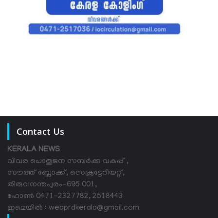
Contact Us
KERALA NEWS
വിവര പൊതുജന സമ്പര്‍ക്ക വകുപ്പ് ,
സൗത്ത് ബ്ലോക്ക്, സെക്രട്ടേറിയറ്റ്,
തിരുവനന്തപുരം-695 001,
ഫോൺ 0471-2327782, 2518443
ഇമെയിൽ : webprdkerala@gmail.com