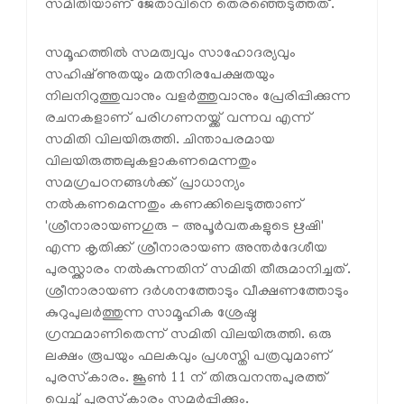
സമിതിയാണ് ജേതാവിനെ തെരഞ്ഞെടുത്തത്.
സമൂഹത്തിൽ സമത്വവും സാഹോദര്യവും
സഹിഷ്‌ണുതയും മതനിരപേക്ഷതയും
നിലനിറുത്തുവാനും വളർത്തുവാനും പ്രേരിപ്പിക്കുന്ന
രചനകളാണ് പരിഗണനയ്ക്ക് വന്നവ എന്ന്
സമിതി വിലയിരുത്തി. ചിന്താപരമായ
വിലയിരുത്തലുകളാകണമെന്നതും
സമഗ്രപഠനങ്ങൾക്ക് പ്രാധാന്യം
നൽകണമെന്നതും കണക്കിലെടുത്താണ്
'ശ്രീനാരായണഗുരു - അപൂർവതകളുടെ ഋഷി'
എന്ന കൃതിക്ക് ശ്രീനാരായണ അന്തർദേശീയ
പുരസ്ക്കാരം നൽകുന്നതിന് സമിതി തീരുമാനിച്ചത്.
ശ്രീനാരായണ ദർശനത്തോടും വീക്ഷണത്തോടും
കുറുപുലർത്തുന്ന സാമൂഹിക ശ്രേഷ്ഠ
ഗ്രന്ഥമാണിതെന്ന് സമിതി വിലയിരുത്തി. ഒരു
ലക്ഷം രൂപയും ഫലകവും പ്രശസ്തി പത്രവുമാണ്
പുരസ്‌കാരം. ജൂണ്‍ 11 ന് തിരുവനന്തപുരത്ത്
വെച്ച് പുരസ്‌കാരം സമര്‍പ്പിക്കും.