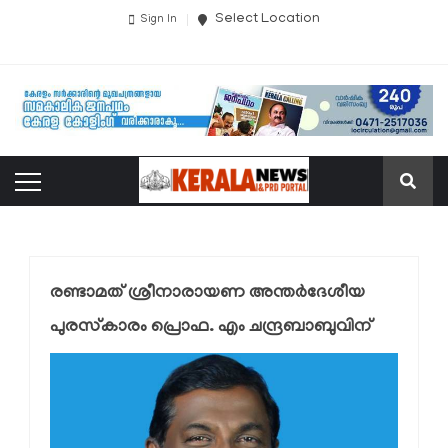
Select Location
Sign In
രണ്ടാമത് ശ്രീനാരായണ അന്തർദേശീയ
പുരസ്‌കാരം പ്രൊഫ. എം ചന്ദ്രബാബുവിന്