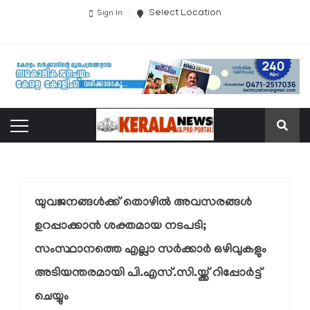
Select Location
Sign In
യുവജനങ്ങൾക്ക് തൊഴിൽ അവസരങ്ങൾ
ഉറപ്പാക്കാൻ ശക്തമായ നടപടി;
സംസ്ഥാനത്തെ എല്ലാ സർക്കാർ ഒഴിവുകളും
അടിയന്തരമായി പി.എസ്.സി.യ്ക്ക് റിപ്പോർട്ട്
ചെയ്യും