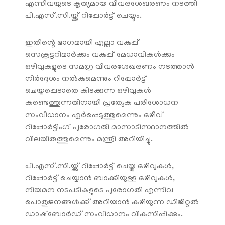
എന്നിവയുടെ കൃത്യമായ വിവരശേഖരണം നടത്തി
പി.എസ്.സി.യ്ക്ക് റിപ്പോർട്ട് ചെയ്യും.
ഇതിന്റെ ഭാഗമായി എല്ലാ വകുപ്പ്
സെക്രട്ടറിമാർക്കും വകുപ്പ് മേധാവികൾക്കും
ഒഴിവുകളുടെ സമഗ്ര വിവരശേഖരണം നടത്താൻ
നിർദ്ദേശം നൽകുമെന്നും റിപ്പോർട്ട്
ചെയ്യപ്പെടാതെ കിടക്കുന്ന ഒഴിവുകൾ
കണ്ടെത്തുന്നതിനായി പ്രത്യേക പരിശോധന
സംവിധാനം ഏർപ്പെടുത്തുമെന്നും ഒഴിവ്
റിപ്പോർട്ടിംഗ് പുരോഗതി മാസാടിസ്ഥാനത്തിൽ
വിലയിരുത്തുമെന്നും മന്ത്രി അറിയിച്ചു.
പി.എസ്.സി.യ്ക്ക് റിപ്പോർട്ട് ചെയ്ത ഒഴിവുകൾ,
റിപ്പോർട്ട് ചെയ്യാൻ ബാക്കിയുള്ള ഒഴിവുകൾ,
നിയമന നടപടികളുടെ പുരോഗതി എന്നിവ
പൊതുജനങ്ങൾക്ക് അറിയാൻ കഴിയുന്ന ഡിജിറ്റൽ
ഡാഷ്‌ബോർഡ് സംവിധാനം വികസിപ്പിക്കും.