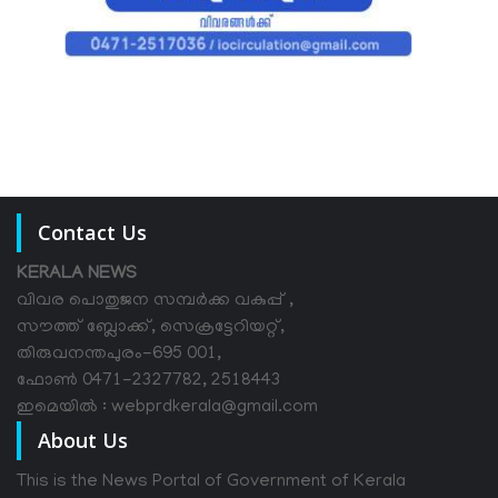
Contact Us
KERALA NEWS
വിവര പൊതുജന സമ്പര്‍ക്ക വകുപ്പ് ,
സൗത്ത് ബ്ലോക്ക്, സെക്രട്ടേറിയറ്റ്,
തിരുവനന്തപുരം-695 001,
ഫോൺ 0471-2327782, 2518443
ഇമെയിൽ : webprdkerala@gmail.com
About Us
This is the News Portal of Government of Kerala