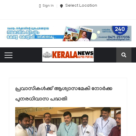
Select Location
Sign In
പ്രവാസികള്‍ക്ക് ആശ്വാസമേകി നോര്‍ക്ക
പുനരധിവാസ പദ്ധതി