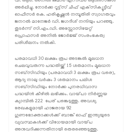
വി. ആര്‍. അനില്‍ കുമാര്‍ എന്നിവര്‍ ആശംസകള്‍
അര്‍പ്പിച്ചു. നോര്‍ക്ക റൂട്ട്‌സ് ചീഫ് എക്‌സിക്യൂട്ടീവ്
ഓഫീസര്‍ കെ. ഹരികൃഷ്ണന്‍ നമ്പൂതിരി സ്വാഗതവും
ജനറല്‍ മാനേജര്‍ ഡി. ജഗദീശ് നന്ദിയും പറഞ്ഞു.
തുടര്‍ന്ന് സി.എം.ഡി. അസ്സോസിയേറ്റ്
പ്രൊഫസര്‍ അനില്‍ ജോര്‍ജ്ജ് സംരംഭകത്വ
പരിശീലനം നല്‍കി.
പരമാവധി 30 ലക്ഷം രൂപ അടങ്കല്‍ മൂലധന
ചെലവുവരുന്ന പദ്ധതിയ്ക്ക് 15 ശതമാനം മൂലധന
സബ്‌സിഡിയും (പരമാവധി 3 ലക്ഷം രൂപ വരെ),
ആദ്യ നാലു വര്‍ഷം 3 ശതമാനം പലിശ
സബ്‌സിഡിയും നോര്‍ക്ക പുനരധിവാസ
പദ്ധയിന്‍ കീഴില്‍ ലഭിക്കും. വായ്പാ നിര്‍ണ്ണയ
ക്യാമ്പില്‍ 222 പേര് പങ്കെടുത്തു. അവശ്യ
രേഖകളുമായി ഹാജരായ 92
ഗുണഭോക്താക്കള്‍ക്ക് ബാങ്ക് ഓഫ് ഇന്ത്യയുടെ
വ്യവസ്ഥകള്‍ക്ക് വിധേയമായി വായ്പ
അനുവദിക്കുന്നതിനായി തെരഞ്ഞെടുത്തു.