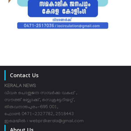
Contact Us
KERALA NEWS
വിവര പൊതുജന സമ്പര്‍ക്ക വകുപ്പ് ,
സൗത്ത് ബ്ലോക്ക്, സെക്രട്ടേറിയറ്റ്,
തിരുവനന്തപുരം-695 001,
ഫോൺ 0471-2327782, 2518443
ഇമെയിൽ : webprdkerala@gmail.com
About Us