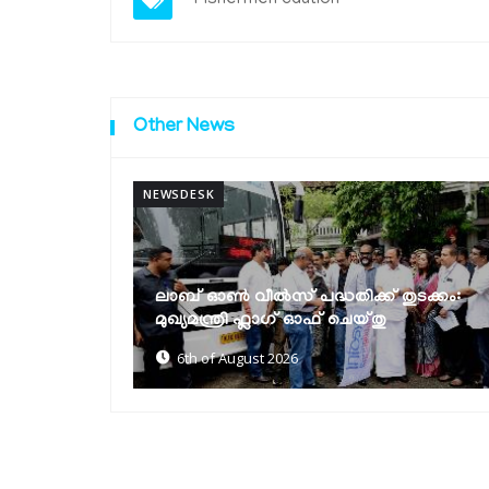
Fishermen
caution
Other News
NEWSDESK
മുല്ലപ്പെരിയാറിൽ ജലനിരപ്പ് ഉയർത്താൻ
ുടക്കം:
കേരളം അനുവദിക്കില്ലെന്ന് മന്ത്രി
മോൻസ് ജോസഫ്
6th of August 2026