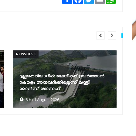
NEWSDESK
NE
കെഎസ്ആർടിസിയിൽ ഡിജിറ്റൽ യുഗം:
ഊ
എഐ വാട്‌സ്ആപ്പ് ടിക്കറ്റിങ്, 24
ക
മണിക്കൂർ കസ്റ്റമർ കെയർ,...
അ
6th of August 2026