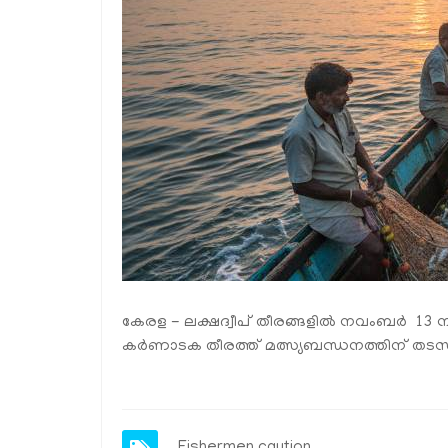
കേരള - ലക്ഷദ്വീപ് തീരങ്ങളിൽ നവംബർ 13 ന്
കർണാടക തീരത്ത് മത്സ്യബന്ധനത്തിന് തടസമില്ല