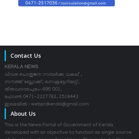
Contact Us
KERALA NEWS
വിവര പൊതുജന സമ്പര്‍ക്ക വകുപ്പ് ,
സൗത്ത് ബ്ലോക്ക്, സെക്രട്ടേറിയറ്റ്,
തിരുവനന്തപുരം-695 001,
ഫോൺ 0471-2327782, 2518443
ഇമെയിൽ : webprdkerala@gmail.com
About Us
This is the News Portal of Government of Kerala
developed with an objective to function as single source