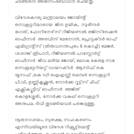
ചടങ്ങിനെ അഭിസംബോധന ചെയ്തു.
വിദേശകാര്യ മന്ത്രാലയം ജോയിന്റ്
സെക്രട്ടറിമാരായ ജിന ഉയിക, സുരീന്ദർ
ഭഗത്, ഫോറിനേഴ്‌സ് റീജിയണൽ രജിസ്‌ട്രേഷൻ
ഓഫീസർ അരവിന്ദ് മേനോൻ, പ്രോട്ടക്ടർ ഓഫ്
എമിഗ്രന്റ്സ് (തിരുവനന്തപുരം & കൊച്ചി) മേജർ.
ശശാങ്ക് ത്രിപാഠി, റീജിയണൽ പാസ്പോർട്ട്
ഓഫീസർ ജീവ മരിയ ജോയ്, ലോക കേരള സഭ
സെക്രട്ടേറിയറ്റ് ഡയറക്ടർ ആസിഫ് കെ
യൂസഫ് ,കെ ഡി ഐഎസ്സി മെമ്പർ സെക്രട്ടറി
പി.വി, ഉണ്ണികൃഷ്ണൻ, നോർക്ക റൂട്ട്സ് ചീഫ്
എക്സിക്യൂട്ടീവ് ഓഫീസർ അജിത്
കൊളശ്ശേരി, നോർക്ക വകുപ്പ് സെക്രട്ടറി
അനുപമ. ടിവി തുടങ്ങിയവർ പങ്കെടുത്തു.
നൂതനാശയം, സുരക്ഷ, സഹകരണം
എന്നിവയിലൂടെ വിദേശ റിക്രൂട്ട്മെന്റ്