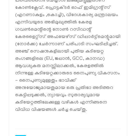
പരിവർത്തനം ചെയ്യാൻ ലക്ഷ്യമിട്ടുള്ളതാണ്
കോൺക്ലേവ്. പ്രൊട്ടക്ടർ ഓഫ് ഇമിഗ്രന്റ്‌സ്
(എറണാകുളം ,കൊച്ചി), വിദേശകാര്യ മന്ത്രാലയം
എന്നിവയുടെ അഭിമുഖ്യത്തിൽ കേരള
ഗവൺമെന്റിന്റെ നോൺ റസിഡന്റ്
കേരളൈറ്റ്‌സ് അഫയേഴ്സ് ഡിപ്പാർട്ട്മെന്റുമായി
(നോർക്ക) ചേർന്നാണ് പരിപാടി സംഘടിപ്പിച്ചത്.
അഞ്ച് സെഷനുകളിലായി പുതിയ കുടിയേറ്റ
രംഗങ്ങളിലെ (EU, ജപ്പാൻ, GCC, കാനഡ)
ആവശ്യകത മനസ്സിലാക്കൽ, കേരളത്തിൽ
നിന്നുള്ള കുടിയേറ്റക്കാരുടെ നൈപുണ്യ വികസനം
- നൈപുണ്യമുള്ളതും ഭാവിക്ക്
അനുയോജ്യമായതുമായ ഒരു പ്രതിഭാ അടിത്തറ
കെട്ടിപ്പടുക്കൽ, ന്യായവും സുതാര്യവുമായ
കുടിയേറ്റത്തിലേക്കുള്ള വഴികൾ എന്നിങ്ങനെ
വിവിധ വിഷയങ്ങൾ ചർച്ച ചെയ്തു.