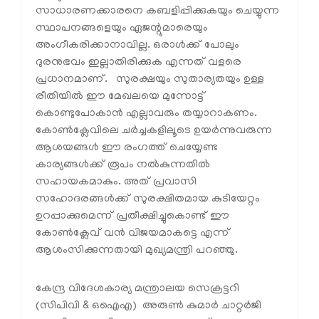
സാധാരണക്കാരനെ കബളിപ്പിക്കുകയും ചെയ്യുന്ന
സ്ഥാപനങ്ങളെയും ഏജന്റുമാരെയും
അംഗീകരിക്കാനാവില്ല. ഒരാൾക്ക് പോലും
ദുരനുഭവം ഇല്ലാതിരിക്കുക എന്നത് വളരെ
പ്രധാനമാണ്. സുരക്ഷയും സുതാര്യതയും ഉള്ള
രീതിയിൽ ഈ മേഖലയെ മുന്നോട്ട്
കൊണ്ടുപോകാൻ എല്ലാവരും തയ്യാറാകണം.
കോൺക്ലേവിലെ ചർച്ചകളിലൂടെ ഉയർന്നുവരുന്ന
ആശയങ്ങൾ ഈ രംഗത്ത് ചെയ്യേണ്ട
കാര്യങ്ങൾക്ക് രൂപം നൽകുന്നതിൽ
സഹായകമാകും. അത് പ്രവാസി
സഹോദരങ്ങൾക്ക് സുരക്ഷിതമായ കുടിയേറ്റം
ഉറപ്പാക്കുമെന്ന് പ്രതീക്ഷിച്ചുകൊണ്ട് ഈ
കോൺക്ലേവ് വൻ വിജയമാകട്ടെ എന്ന്
ആശംസിക്കുന്നതായി മുഖ്യമന്ത്രി പറഞ്ഞു.
കേന്ദ്ര വിദേശകാര്യ മന്ത്രാലയ സെക്രട്ടറി
(സിപിവി & ഒഐഎ) അരുൺ കുമാർ ചാറ്റർജി