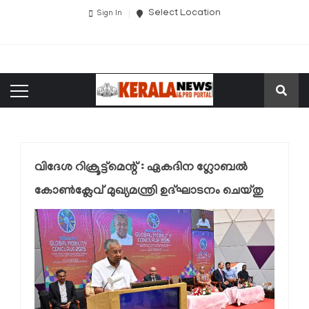
Select Location
Sign In
വിദേശ റിക്രൂട്ട്‌മെന്റ് : ഏകദിന ഗ്ലോബൽ
കോൺക്ലേവ് മുഖ്യമന്ത്രി ഉദ്ഘാടനം ചെയ്തു