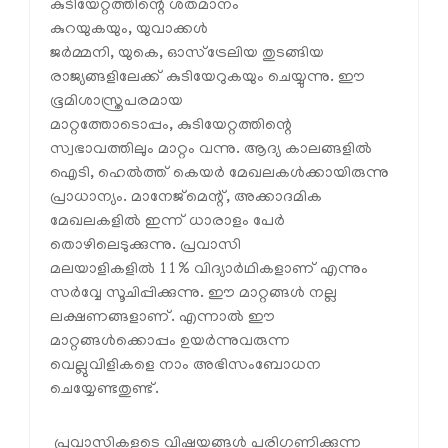
കുടിയേറ്റത്തിന്റെ ശതമാനം
കുറയുകയും, യുവാക്കൾ
ജർമ്മനി, യുകെ, ഓസ്ട്രേലിയ തുടങ്ങിയ
രാജ്യങ്ങളിലേക്ക് കുടിയേറുകയും ചെയ്യുന്നു. ഈ
ഭൂമിശാസ്ത്രപരമായ
മാറ്റത്തോടൊപ്പം, കുടിയേറ്റത്തിന്റെ
സ്വഭാവത്തിലും മാറ്റം വന്നു. ആദ്യ കാലങ്ങളിൽ
ഐടി, ഹെൽത്ത് കെയർ മേഖലകൾക്കായിരുന്നു
പ്രാധാന്യം. മാനേജ്‌മെന്റ്, അക്കാദമിക
മേഖലകളിൽ ഇന്ന് ധാരാളം പേർ
തൊഴിലെടുക്കുന്നു. പ്രവാസി
മലയാളികളിൽ 11% വിദ്യാർഥികളാണ് എന്നും
സർവ്വേ സൂചിപ്പിക്കുന്നു. ഈ മാറ്റങ്ങൾ നല്ല
ലക്ഷണങ്ങളാണ്. എന്നാൽ ഈ
മാറ്റങ്ങൾക്കൊപ്പം ഉയർന്നുവരുന്ന
വെല്ലുവിളികളെ നാം അഭിസംബോധന
ചെയ്യേണ്ടതുണ്ട്.
പ്രവാസികളുടെ വിഷയങ്ങൾ പരിഗണിക്കുന്ന