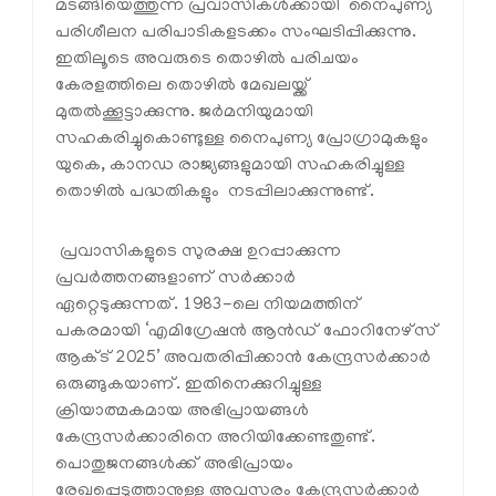
മടങ്ങിയെത്തുന്ന പ്രവാസികൾക്കായി നൈപുണ്യ
പരിശീലന പരിപാടികളടക്കം സംഘടിപ്പിക്കുന്നു.
ഇതിലൂടെ അവരുടെ തൊഴിൽ പരിചയം
കേരളത്തിലെ തൊഴിൽ മേഖലയ്ക്ക്
മുതൽക്കൂട്ടാക്കുന്നു. ജർമനിയുമായി
സഹകരിച്ചുകൊണ്ടുള്ള നൈപുണ്യ പ്രോഗ്രാമുകളും
യുകെ, കാനഡ രാജ്യങ്ങളുമായി സഹകരിച്ചുള്ള
തൊഴിൽ പദ്ധതികളും നടപ്പിലാക്കുന്നുണ്ട്.
പ്രവാസികളുടെ സുരക്ഷ ഉറപ്പാക്കുന്ന
പ്രവർത്തനങ്ങളാണ് സർക്കാർ
ഏറ്റെടുക്കുന്നത്. 1983-ലെ നിയമത്തിന്
പകരമായി ‘എമിഗ്രേഷൻ ആൻഡ് ഫോറിനേഴ്സ്
ആക്ട് 2025’ അവതരിപ്പിക്കാൻ കേന്ദ്രസർക്കാർ
ഒരുങ്ങുകയാണ്. ഇതിനെക്കുറിച്ചുള്ള
ക്രിയാത്മകമായ അഭിപ്രായങ്ങൾ
കേന്ദ്രസർക്കാരിനെ അറിയിക്കേണ്ടതുണ്ട്.
പൊതുജനങ്ങൾക്ക് അഭിപ്രായം
രേഖപ്പെടുത്താനുള്ള അവസരം കേന്ദ്രസർക്കാർ