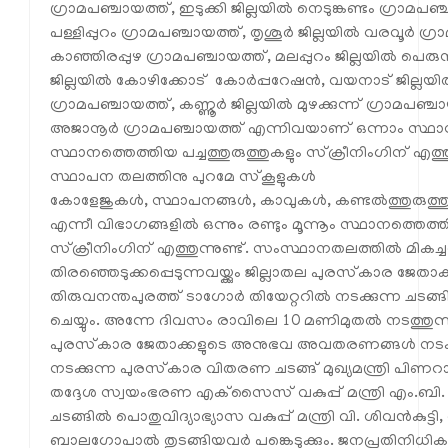
ഗ്രാമപഞ്ചായത്ത്, ഇടുക്കി ജില്ലയിൽ നെടുങ്കണ്ടം ഗ്രാമ
പള്ളിപ്പുറം ഗ്രാമപഞ്ചായത്ത്, തൃശൂർ ജില്ലയിൽ വരവൂർ ഗ്ര
കാഞ്ഞിരപ്പുഴ ഗ്രാമപഞ്ചായത്ത്, മലപ്പുറം ജില്ലയിൽ 
ജില്ലയിൽ കോഴിക്കോട് കോർപ്പറേഷൻ, വയനാട് ജില്ലയ
ഗ്രാമപഞ്ചായത്ത്, കണ്ണൂർ ജില്ലയിൽ മുഴക്കുന്ന് ഗ്രാമ
അജാനൂർ ഗ്രാമപഞ്ചായത്ത് എന്നിവയാണ് ഒന്നാം സ്ഥാനത്ത
സ്ഥാനത്തെത്തിയ പച്ചത്തുരുത്തുകളും സ്‌ക്രീനിംഗിന് എത്
സ്ഥാപന തലത്തിനു പുറമേ സ്‌കൂളുകൾ
കോളേജുകൾ, സ്ഥാപനങ്ങൾ, കാവുകൾ, കണ്ടൽത്തുരുത്തു
എന്നീ വിഭാഗങ്ങളിൽ ഒന്നും രണ്ടും മൂന്നൂം സ്ഥാനത്തെത്തി
സ്‌ക്രീനിംഗിന് എത്തുന്നുണ്ട്. സംസ്ഥാനതലത്തിൽ മികച
തിരഞ്ഞെടുക്കപ്പെടുന്നവയ്ക്കും ജില്ലാതല പുരസ്‌കാര ജേത
തിരുവനന്തപുരത്ത് ടാഗോർ തിയേറ്ററിൽ നടക്കുന്ന ചട
ചെയ്യും. അന്നേ ദിവസം രാവിലെ 10 മണിമുതൽ നടത്തു
പുരസ്‌കാര ജേതാക്കളുടെ അനുഭവ അവതരണങ്ങൾ നടക്കു
നടക്കുന്ന പുരസ്‌കാര വിതരണ ചടങ്ങ് മുഖ്യമന്ത്രി പിണ
തദ്ദേശ സ്വയംഭരണ എക്‌സൈസ് വകുപ്പ് മന്ത്രി എം.ബി.
ചടങ്ങിൽ പൊതുവിദ്യാഭ്യാസ വകുപ്പ് മന്ത്രി വി. ശിവൻകുട്ടി
ബാലഗോപാൽ തുടങ്ങിയവർ പങ്കെടുക്കും. ജനപ്രതിനിധികളു