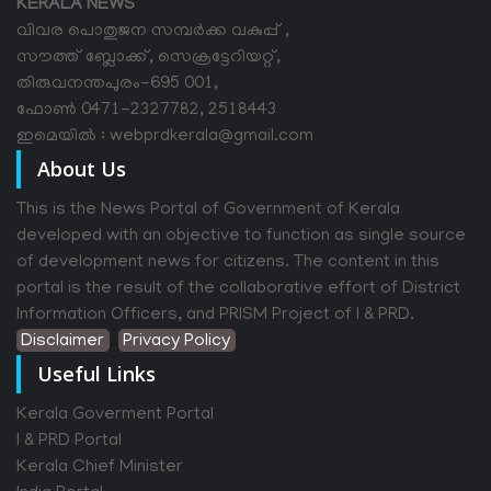
KERALA NEWS
വിവര പൊതുജന സമ്പര്‍ക്ക വകുപ്പ് ,
സൗത്ത് ബ്ലോക്ക്, സെക്രട്ടേറിയറ്റ്,
തിരുവനന്തപുരം-695 001,
ഫോൺ 0471-2327782, 2518443
ഇമെയിൽ : webprdkerala@gmail.com
About Us
This is the News Portal of Government of Kerala
developed with an objective to function as single source
of development news for citizens. The content in this
portal is the result of the collaborative effort of District
Information Officers, and PRISM Project of I & PRD.
Disclaimer
Privacy Policy
Useful Links
Kerala Goverment Portal
I & PRD Portal
Kerala Chief Minister