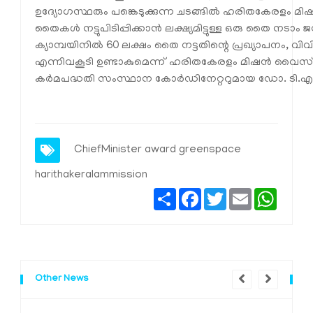
ഉദ്യോഗസ്ഥരും പങ്കെടുക്കുന്ന ചടങ്ങിൽ ഹരിതകേരളം മിഷ
തൈകൾ നട്ടുപിടിപ്പിക്കാൻ ലക്ഷ്യമിട്ടുള്ള ഒരു തൈ ന
ക്യാമ്പയിനിൽ 60 ലക്ഷം തൈ നട്ടതിന്റെ പ്രഖ്യാപനം, വി
എന്നിവകൂടി ഉണ്ടാകുമെന്ന് ഹരിതകേരളം മിഷൻ വൈ
കർമപദ്ധതി സംസ്ഥാന കോർഡിനേറ്ററുമായ ഡോ. ടി.എൻ.
ChiefMinister
award
greenspace
harithakeralammission
Share
Facebook
Twitter
Email
Whats
Other News