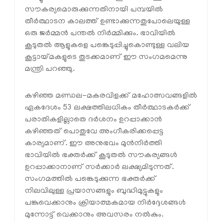
സൗകര്യമൊരുക്കുന്നതിനായി പമ്പയിൽ
തീർത്ഥാടന കാലത്ത് ഉണ്ടാക്കുന്നതുപോലെയുള്ള
ഒരു ജർമ്മൻ പന്തൽ നിർമ്മിക്കും. ഭാവിയിൽ
കൂടുതൽ ആളുകളെ പങ്കെടുപ്പിച്ചുകൊണ്ടുള്ള വലിയ
കൂട്ടായ്മകളുടെ തുടക്കമാണ് ഈ സംഗമമെന്നു
മന്ത്രി പറഞ്ഞു.
കഴിഞ്ഞ മണ്ഡല-മകരവിളക്ക് മഹോത്സവങ്ങളിൽ
ഏകദേശം 53 ലക്ഷത്തിലധികം തീർത്ഥാടകർക്ക്
പരാതികളില്ലാതെ ദർശനം ഉറപ്പാക്കാൻ
കഴിഞ്ഞത് പൊതുവേ അംഗീകരിക്കപ്പെട്ട
കാര്യമാണ്. ഈ അനുഭവം മുൻനിർത്തി
ഭാവിയിൽ ഭക്തർക്ക് കൂടുതൽ സൗകര്യങ്ങൾ
ഉറപ്പാക്കാനാണ് സർക്കാർ ലക്ഷ്യമിടുന്നത്.
സംഗമത്തിൽ പങ്കെടുക്കുന്ന ഭക്തർക്ക്
നിലവിലുള്ള പ്രയാസങ്ങളും ബുദ്ധിമുട്ടുകളും
പങ്കുവെക്കാനും ക്രിയാത്മകമായ നിർദ്ദേശങ്ങൾ
മുന്നോട്ട് വെക്കാനും അവസരം നൽകും.