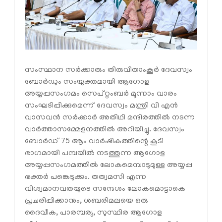
സംസ്ഥാന സർക്കാരും തിരുവിതാംകൂർ ദേവസ്വം
ബോർഡും സംയുക്തമായി ആഗോള
അയ്യപ്പസംഗമം സെപ്റ്റംബർ മൂന്നാം വാരം
സംഘടിപ്പിക്കുമെന്ന് ദേവസ്വം മന്ത്രി വി എൻ
വാസവൻ സർക്കാർ അതിഥി മന്ദിരത്തിൽ നടന്ന
വാർത്താസമ്മേളനത്തിൽ അറിയിച്ചു. ദേവസ്വം
ബോർഡ് 75 ആം വാർഷികത്തിന്റെ കൂടി
ഭാഗമായി പമ്പയിൽ നടത്തുന്ന ആഗോള
അയ്യപ്പസംഗമത്തിൽ ലോകമെമ്പാടുമുള്ള അയ്യപ്പ
ഭക്തർ പങ്കെടുക്കും. തത്വമസി എന്ന
വിശ്വമാനവതയുടെ സന്ദേശം ലോകമൊട്ടാകെ
പ്രചരിപ്പിക്കാനും, ശബരിമലയെ ഒരു
ദൈവീക, പാരമ്പര്യ, സുസ്ഥിര ആഗോള