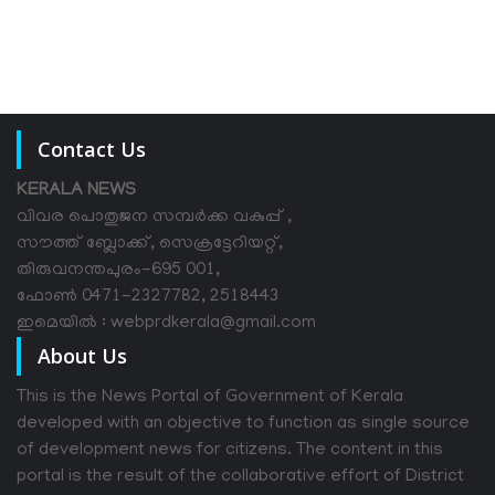
Contact Us
KERALA NEWS
വിവര പൊതുജന സമ്പര്‍ക്ക വകുപ്പ് ,
സൗത്ത് ബ്ലോക്ക്, സെക്രട്ടേറിയറ്റ്,
തിരുവനന്തപുരം-695 001,
ഫോൺ 0471-2327782, 2518443
ഇമെയിൽ : webprdkerala@gmail.com
About Us
This is the News Portal of Government of Kerala
developed with an objective to function as single source
of development news for citizens. The content in this
portal is the result of the collaborative effort of District