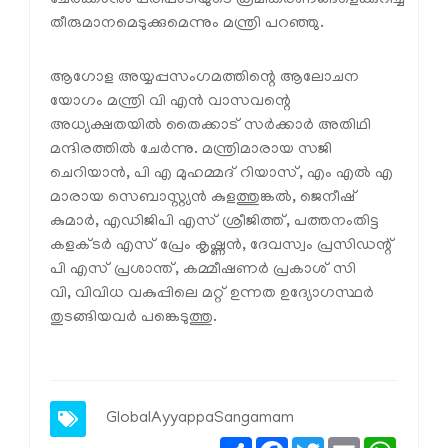
ചേർക്കാനും പരിപാടിയുടെ ക്രമീകരണങ്ങളെക്കുറിച്ച്
തീരുമാനമെടുക്കുമെന്നും മന്ത്രി പറഞ്ഞു.
ആഗോള അയ്യപ്പസംഗമത്തിന്റെ ആലോചന
യോഗം മന്ത്രി വി എൻ വാസവന്റെ
അധ്യക്ഷതയിൽ തൈക്കാട് സർക്കാർ അതിഥി
മന്ദിരത്തിൽ ചേർന്നു. മന്ത്രിമാരായ സജി
ചെറിയാൻ, പി എ മുഹമ്മദ് റിയാസ്, എം എൽ എ
മാരായ സെബാസ്റ്റ്യൻ കുളത്തുങ്കൽ, ജെനീഷ്
കുമാർ, എഡിജിപി എസ് ശ്രീജിത്ത്, പത്തനംതിട്ട
കളക്ടർ എസ് പ്രേം കൃഷ്ണൻ, ദേവസ്വം പ്രസിഡന്റ്
പി എസ് പ്രശാന്ത്, കമ്മീഷണർ പ്രകാശ് സി
വി, വിവിധ വകുപ്പിലെ മറ്റ് ഉന്നത ഉദ്യോഗസ്ഥർ
തുടങ്ങിയവർ പങ്കെടുത്തു.
GlobalAyyappaSangamam
Share
Facebook
Twitter
Email
Whats