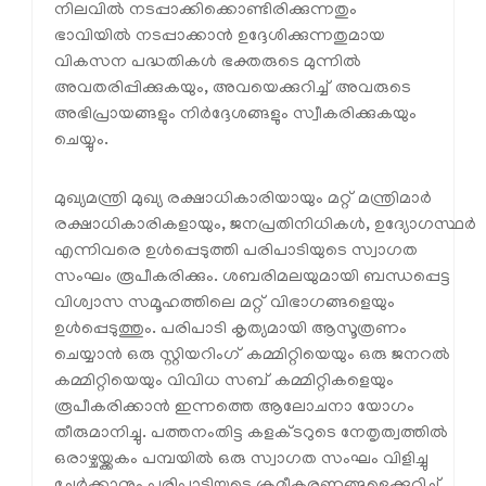
നിലവിൽ നടപ്പാക്കിക്കൊണ്ടിരിക്കുന്നതും
ഭാവിയിൽ നടപ്പാക്കാൻ ഉദ്ദേശിക്കുന്നതുമായ
വികസന പദ്ധതികൾ ഭക്തരുടെ മുന്നിൽ
അവതരിപ്പിക്കുകയും, അവയെക്കുറിച്ച് അവരുടെ
അഭിപ്രായങ്ങളും നിർദ്ദേശങ്ങളും സ്വീകരിക്കുകയും
ചെയ്യും.
മുഖ്യമന്ത്രി മുഖ്യ രക്ഷാധികാരിയായും മറ്റ് മന്ത്രിമാർ
രക്ഷാധികാരികളായും, ജനപ്രതിനിധികൾ, ഉദ്യോഗസ്ഥർ
എന്നിവരെ ഉൾപ്പെടുത്തി പരിപാടിയുടെ സ്വാഗത
സംഘം രൂപീകരിക്കും. ശബരിമലയുമായി ബന്ധപ്പെട്ട
വിശ്വാസ സമൂഹത്തിലെ മറ്റ് വിഭാഗങ്ങളെയും
ഉൾപ്പെടുത്തും. പരിപാടി കൃത്യമായി ആസൂത്രണം
ചെയ്യാൻ ഒരു സ്റ്റിയറിംഗ് കമ്മിറ്റിയെയും ഒരു ജനറൽ
കമ്മിറ്റിയെയും വിവിധ സബ് കമ്മിറ്റികളെയും
രൂപീകരിക്കാൻ ഇന്നത്തെ ആലോചനാ യോഗം
തീരുമാനിച്ചു. പത്തനംതിട്ട കളക്ടറുടെ നേതൃത്വത്തിൽ
ഒരാഴ്ചയ്ക്കകം പമ്പയിൽ ഒരു സ്വാഗത സംഘം വിളിച്ചു