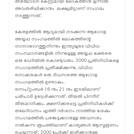
തീർത്ഥാടന കേന്ദ്രമായി ലോകത്തിനു മുന്നിൽ
അവതരിപ്പിക്കാനും ലക്ഷ്യമിട്ടാണ് സംഗമം
നടത്തുന്നത്.
കേരളത്തിൽ ആദ്യമായി നടക്കുന്ന ആഗോള
അയ്യപ്പ സംഗമത്തിൽ ലോകത്തിന്റെ
നാനാഭാഗത്തുനിന്നും ഇന്ത്യയുടെ വിവിധ
സംസ്ഥാനങ്ങളിൽ നിന്നുമുള്ള അയ്യപ്പ ഭക്തരെ
ഒരു വേദിയിൽ കൊണ്ടുവരും. 3000 പ്രതിനിധികളെ
സംഗമത്തിൽ പ്രതീക്ഷിക്കുന്നു. വിവിധ
സെഷനുകൾ ഒരു ദിവസത്തെ ആഗോള
സംഗമത്തിൽ ഉണ്ടാകും.
സെപ്റ്റംബർ 16 നും 21 നും ഇടയിലാണ്
പരിപാടി ഉദ്ദേശിക്കുന്നത്. തീയതി പിന്നീട്
തീരുമാനിക്കും. ക്ഷണിക്കപ്പെട്ട പ്രതിനിധികൾക്ക്
തലേദിവസം എത്തി ദർശനം നടത്തിയ ശേഷം
സംഗമത്തിൽ പങ്കെടുക്കാനുള്ള അവസരം
നൽകുന്ന രൂപത്തിലാണ് കാര്യങ്ങൾ ആസൂത്രണം
ചെയ്യുന്നത്. 3000 പേർക്ക് ഇരിക്കാനുള്ള