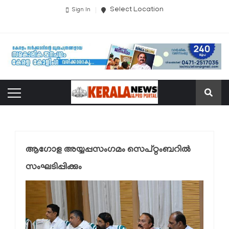
Select Location
Sign In
ആഗോള അയ്യപ്പസംഗമം സെപ്റ്റംബറിൽ
സംഘടിപ്പിക്കും