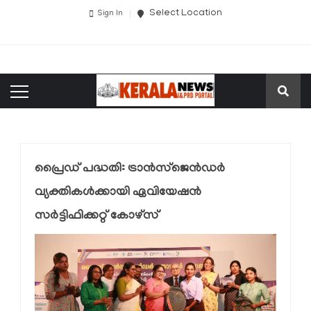
Select Location
Sign In
പ്രൈഡ് പദ്ധതി: ട്രാൻസ്ജെൻഡർ
വ്യക്തികൾക്കായി ഏവിയേഷൻ
സർട്ടിഫിക്കറ്റ് കോഴ്‌സ്