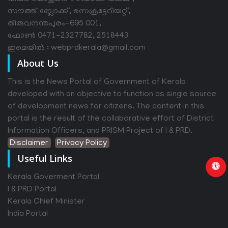
സൗത്ത് ബ്ലോക്ക്, സെക്രട്ടേറിയറ്റ്,
തിരുവനന്തപുരം-695 001,
ഫോൺ 0471-2327782, 2518443
ഇമെയിൽ : webprdkerala@gmail.com
About Us
This is the News Portal of Government of Kerala
developed with an objective to function as single source
of development news for citizens. The content in this
portal is the result of the collaborative effort of District
Information Officers, and PRISM Project of I & PRD.
Disclaimer
Privacy Policy
Useful Links
Kerala Goverment Portal
I & PRD Portal
Kerala Chief Minister
India Portal