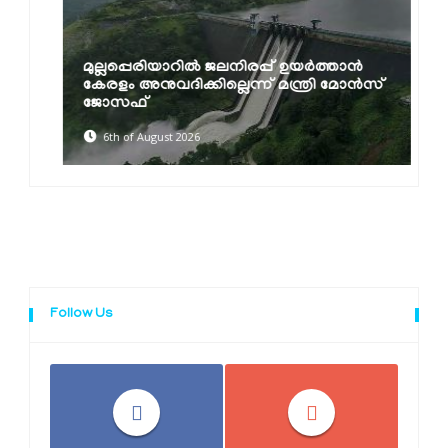
മുല്ലപ്പെരിയാറിൽ ജലനിരപ്പ് ഉയർത്താൻ
കേരളം അനുവദിക്കില്ലെന്ന് മന്ത്രി മോൻസ്
ജോസഫ്
6th of August 2026
Follow Us