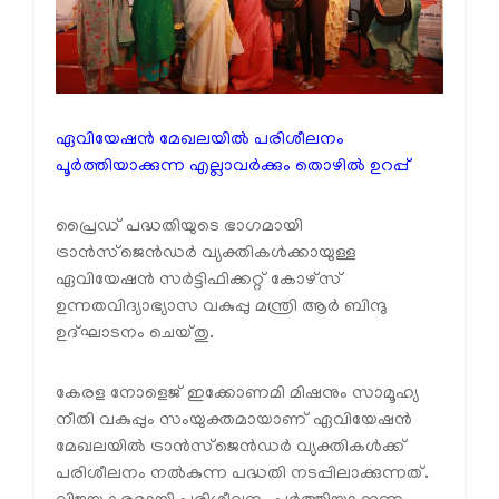
ഏവിയേഷൻ മേഖലയിൽ പരിശീലനം
പൂർത്തിയാക്കുന്ന എല്ലാവർക്കും തൊഴിൽ ഉറപ്പ്
പ്രൈഡ് പദ്ധതിയുടെ ഭാഗമായി
ട്രാൻസ്ജെൻഡർ വ്യക്തികൾക്കായുള്ള
ഏവിയേഷൻ സർട്ടിഫിക്കറ്റ് കോഴ്‌സ്
ഉന്നതവിദ്യാഭ്യാസ വകുപ്പു മന്ത്രി ആർ ബിന്ദു
ഉദ്ഘാടനം ചെയ്തു.
കേരള നോളെജ് ഇക്കോണമി മിഷനും സാമൂഹ്യ
നീതി വകുപ്പും സംയുക്തമായാണ് ഏവിയേഷൻ
മേഖലയിൽ ട്രാൻസ്ജെൻഡർ വ്യക്തികൾക്ക്
പരിശീലനം നൽകുന്ന പദ്ധതി നടപ്പിലാക്കുന്നത്.