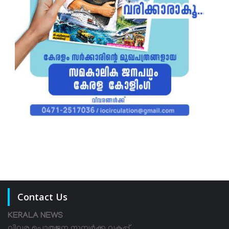
Contact Us
KERALA NEWS
വിവര പൊതുജന സമ്പര്‍ക്ക വകുപ്പ് ,