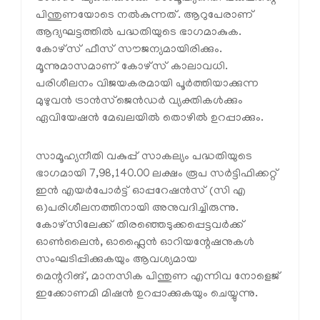
പിന്തുണയോടെ നൽകുന്നത്. ആറുപേരാണ്
ആദ്യഘട്ടത്തിൽ പദ്ധതിയുടെ ഭാഗമാകുക.
കോഴ്‌സ് ഫീസ് സൗജന്യമായിരിക്കും.
മൂന്നുമാസമാണ് കോഴ്സ് കാലാവധി.
പരിശീലനം വിജയകരമായി പൂർത്തിയാക്കുന്ന
മുഴുവൻ ട്രാൻസ്ജെൻഡർ വ്യക്തികൾക്കും
ഏവിയേഷൻ മേഖലയിൽ തൊഴിൽ ഉറപ്പാക്കും.
സാമൂഹ്യനീതി വകുപ്പ് സാകല്യം പദ്ധതിയുടെ
ഭാഗമായി 7,98,140.00 ലക്ഷം രൂപ സർട്ടിഫിക്കറ്റ്
ഇൻ എയർപോർട്ട് ഓപ്പറേഷൻസ് (സി എ
ഒ)പരിശീലനത്തിനായി അനുവദിച്ചിരുന്നു.
കോഴ്സിലേക്ക് തിരഞ്ഞെടുക്കപ്പെട്ടവർക്ക്
ഓൺലൈൻ, ഓഫ്ലൈൻ ഓറിയന്റേഷനുകൾ
സംഘടിപ്പിക്കുകയും ആവശ്യമായ
മെന്ററിങ്, മാനസിക പിന്തുണ എന്നിവ നോളെജ്
ഇക്കോണമി മിഷൻ ഉറപ്പാക്കുകയും ചെയ്യുന്നു.