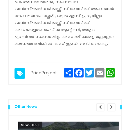
കെ അനന്തരാമൻ, സംസ്ഥാന
ട്രാൻസ്‌ജെൻഡർ ജസ്റ്റിസ് ബോർഡ് അംഗങ്ങൾ
നേഹ ചെമ്പകശ്ശേരി, ശ്യാമ എസ് പ്രഭ, ജില്ലാ
ട്രാൻസ്‌ജെൻഡർ ജസ്റ്റിസ് ബോർഡ്
അംഗങ്ങളായ ഷെറിൻ ആന്റണി, അമൃത
എന്നിവർ സംസാരിച്ചു. അസാപ്പ് കേരള പ്രോഗ്രാം
മാനേജർ ബിബിൻ ദാസ് ഇ.ഡി നന്ദി പറഞ്ഞു.
Share
Facebook
Twitter
Email
Whats
PrideProject
Other News
NEWSDESK
N