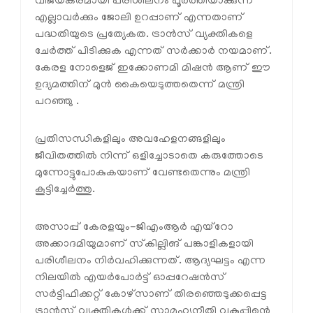
വിജയകരമായി പരിശീലനം പൂർത്തിയാക്കുന്ന
എല്ലാവർക്കും ജോലി ഉറപ്പാണ് എന്നതാണ്
പദ്ധതിയുടെ പ്രത്യേകത. ട്രാൻസ് വ്യക്തികളെ
ചേർത്ത് പിടിക്കുക എന്നത് സർക്കാർ നയമാണ്.
കേരള നോളെജ് ഇക്കോണമി മിഷൻ ആണ് ഈ
ഉദ്യമത്തിന് മുൻ കൈയെടുത്തതെന്ന് മന്ത്രി
പറഞ്ഞു .
പ്രതിസന്ധികളിലും അവഹേളനങ്ങളിലും
ജീവിതത്തിൽ നിന്ന് ഒളിച്ചോടാതെ കരുത്തോടെ
മുന്നോട്ടുപോകുകയാണ് വേണ്ടതെന്നും മന്ത്രി
കൂട്ടിച്ചേർത്തു.
അസാപ്പ് കേരളയും-ജിഎംആർ എയ്റോ
അക്കാദമിയുമാണ് സ്‌കില്ലിങ് പങ്കാളികളായി
പരിശീലനം നിർവഹിക്കുന്നത്. ആദ്യഘട്ടം എന്ന
നിലയിൽ എയർപോർട്ട് ഓപ്പറേഷൻസ്
സർട്ടിഫിക്കറ്റ് കോഴ്‌സാണ് തിരഞ്ഞെടുക്കപ്പെട്ട
ട്രാൻസ് വ്യക്തികൾക്ക് സാമൂഹ്യനീതി വകുപ്പിന്റെ