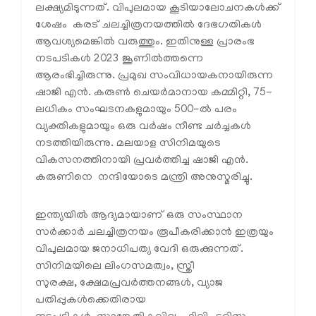
ലക്ഷ്യമിടുന്നത്. വിപുലമായ കൂടിയാലോചനകൾക്ക്
ശേഷം കരട് ചലച്ചിത്രനയത്തിൽ ദേഭഗതികൾ
ആവശ്യമെങ്കിൽ വരുത്തും. ഇതിനുള്ള പ്രാരംഭ
നടപടികൾ 2023 ജൂണിൽത്തന്നെ
ആരംഭിച്ചിരുന്നു. പ്രമുഖ സംവിധായകനായിരുന്ന
ഷാജി എൻ. കരുൺ ചെയർമാനായ കമ്മിറ്റി, 75-
ലധികം സംഘടനകളുമായും 500-ൽ പരം
വ്യക്തികളുമായും ഒരു വർഷം നീണ്ട ചർച്ചകൾ
നടത്തിയിരുന്നു. മലയാള സിനിമയുടെ
വികസനത്തിനായി പ്രവർത്തിച്ച ഷാജി എൻ.
കരുണിനെ നന്ദിയോടെ മന്ത്രി അനുസ്മരിച്ചു.
ഇന്ത്യയിൽ ആദ്യമായാണ് ഒരു സംസ്ഥാന
സർക്കാർ ചലച്ചിത്രനയം രൂപീകരിക്കാൻ ഇത്രയും
വിപുലമായ ജനാധിപത്യ വേദി ഒരുക്കുന്നത്.
സിനിമയിലെ ലിംഗസമത്വം, സ്ത്രീ
സുരക്ഷ, ക്ഷേമപ്രവർത്തനങ്ങൾ, വ്യാജ
പതിപ്പുകൾക്കെതിരായ