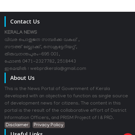
Contact Us
KERALA NEWS
വിവര പൊതുജന സമ്പര്‍ക്ക വകുപ്പ് ,
സൗത്ത് ബ്ലോക്ക്, സെക്രട്ടേറിയറ്റ്,
തിരുവനന്തപുരം-695 001,
ഫോൺ 0471-2327782, 2518443
ഇമെയിൽ : webprdkerala@gmail.com
About Us
This is the News Portal of Government of Kerala
developed with an objective to function as single source
of development news for citizens. The content in this
portal is the result of the collaborative effort of District
Information Officers, and PRISM Project of I & PRD.
Disclaimer
Privacy Policy
Useful Links