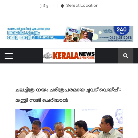
Select Location
Sign In
ചലച്ചിത്ര നയം ചരിത്രപരമായ ചുവട് വെയ്പ്പ് :
മന്ത്രി സജി ചെറിയാൻ