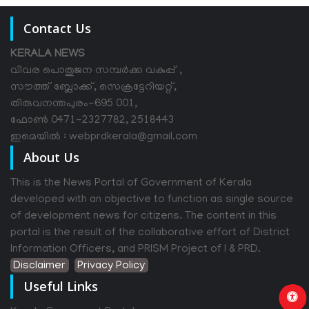
Contact Us
KERALA NEWS
വിവര പൊതുജന സമ്പര്‍ക്ക വകുപ്പ് ,
സൗത്ത് ബ്ലോക്ക്, സെക്രട്ടേറിയറ്റ്,
തിരുവനന്തപുരം-695 001,
ഫോൺ 0471-2327782, 2518443
ഇമെയിൽ : webprdkerala@gmail.com
About Us
This is the News Portal of Government of Kerala
developed with an objective to function as single source
of development news for citizens. The content in this
portal is the result of the collaborative effort of District
Information Officers, and PRISM Project of I & PRD.
Disclaimer
Privacy Policy
Useful Links