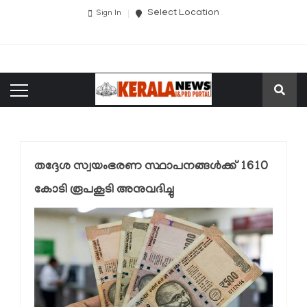
Select Location
Sign In
തദ്ദേശ സ്വയംഭരണ സ്ഥാപനങ്ങൾക്ക്‌ 1610
കോടി രൂപകൂടി അനുവദിച്ചു