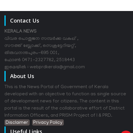
Contact Us
KERALA NEWS
വിവര പൊതുജന സമ്പര്‍ക്ക വകുപ്പ് ,
സൗത്ത് ബ്ലോക്ക്, സെക്രട്ടേറിയറ്റ്,
തിരുവനന്തപുരം-695 001,
ഫോൺ 0471-2327782, 2518443
ഇമെയിൽ : webprdkerala@gmail.com
About Us
This is the News Portal of Government of Kerala
developed with an objective to function as single source
of development news for citizens. The content in this
portal is the result of the collaborative effort of District
Information Officers, and PRISM Project of I & PRD.
Disclaimer
Privacy Policy
Useful Links