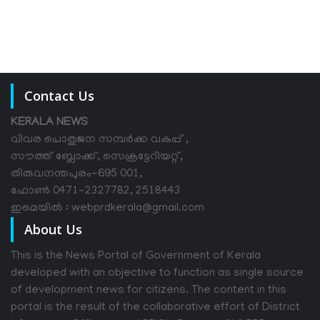
Contact Us
KERALA NEWS
വിവര പൊതുജന സമ്പര്‍ക്ക വകുപ്പ് ,
സൗത്ത് ബ്ലോക്ക്, സെക്രട്ടേറിയറ്റ്,
തിരുവനന്തപുരം-695 001,
ഫോൺ 0471-2327782, 2518443
ഇമെയിൽ : webprdkerala@gmail.com
About Us
This is the News Portal of Government of Kerala
developed with an objective to function as single source
of development news for citizens. The content in this
portal is the result of the collaborative effort of District