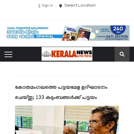
Select Location
Sign In
കോതമംഗലത്തെ പട്ടയമേള ഉദ്ഘാടനം
ചെയ്തു; 133 കുടുംബങ്ങൾക്ക് പട്ടയം