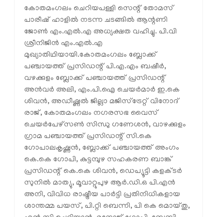
കോതമംഗലം ചെറിയപള്ളി സെന്റ് തോമസ്
പാരീഷ് ഹാളിൽ നടന്ന ചടങ്ങിൽ ആന്റണി
ജോൺ എം.എൽ.എ അധ്യക്ഷത വഹിച്ചു. പി.വി
ശ്രീനിജിൻ എം.എൽ.എ
മുഖ്യാതിഥിയായി.കോതമംഗലം ബ്ലോക്ക്
പഞ്ചായത്ത് പ്രസിഡന്റ് പി.എ.എം ബഷീർ,
വഴക്കുളം ബ്ലോക്ക് പഞ്ചായത്ത്‌ പ്രസിഡന്റ്
അൻവർ അലി, എം.പി.ഐ ചെയർമാർ ഇ.കെ
ശിവൻ, അഡീഷ്ണൽ ജില്ലാ മജിസ്ട്രേറ്റ് വിനോദ്
രാജ്, കോതമംഗലം നഗരസഭ വൈസ്‌
ചെയർപേഴ്സൺ സിന്ധു ഗണേശൻ, വാഴക്കുളം
ഗ്രാമ പഞ്ചായത്ത് പ്രസിഡന്റ്‌ സി.കെ
ഗോപാലകൃഷ്ണൻ, ബ്ലോക്ക്‌ പഞ്ചായത്ത് അംഗം
കെ.കെ ഗോപി, കുട്ടമ്പുഴ സഹകരണ ബാങ്ക്
പ്രസിഡന്റ്‌ കെ.കെ ശിവൻ, ഡെപ്യൂട്ടി കളക്ടർ
സുനിൽ മാത്യു, മൂവാറ്റുപുഴ ആർ.ഡി.ഒ പി.എൻ
അനി, വിവിധ രാഷ്ട്രീയ പാർട്ടി പ്രതിനിധികളായ
ശാന്തമ്മ പയസ്, പി.റ്റി ബെന്നി, പി കെ മൊയ്തു,