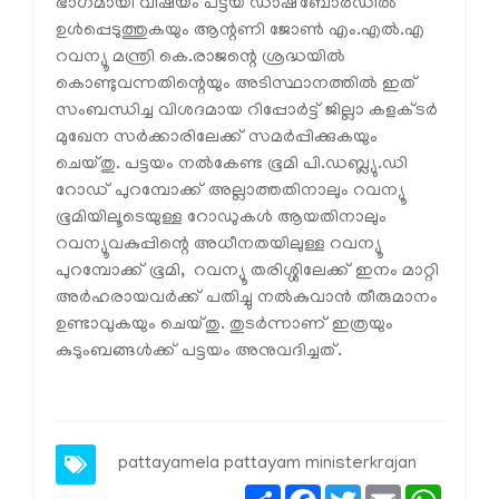
ഭാഗമായി വിഷയം പട്ടയ ഡാഷ്‌ബോർഡിൽ
ഉൾപ്പെടുത്തുകയും ആന്റണി ജോൺ എം.എൽ.എ
റവന്യൂ മന്ത്രി കെ.രാജന്റെ ശ്രദ്ധയിൽ
കൊണ്ടുവന്നതിന്റെയും അടിസ്ഥാനത്തിൽ ഇത്
സംബന്ധിച്ച വിശദമായ റിപ്പോർട്ട് ജില്ലാ കളക്ടർ
മുഖേന സർക്കാരിലേക്ക് സമർപ്പിക്കുകയും
ചെയ്തു. പട്ടയം നൽകേണ്ട ഭൂമി പി.ഡബ്ല്യു.ഡി
റോഡ് പുറമ്പോക്ക് അല്ലാത്തതിനാലും റവന്യൂ
ഭൂമിയിലൂടെയുള്ള റോഡുകൾ ആയതിനാലും
റവന്യൂവകുപ്പിന്റെ അധീനതയിലുള്ള റവന്യൂ
പുറമ്പോക്ക് ഭൂമി, റവന്യൂ തരിശ്ശിലേക്ക് ഇനം മാറ്റി
അർഹരായവർക്ക് പതിച്ചു നൽകുവാൻ തീരുമാനം
ഉണ്ടാവുകയും ചെയ്തു. തുടർന്നാണ് ഇത്രയും
കുടുംബങ്ങൾക്ക് പട്ടയം അനുവദിച്ചത്.
pattayamela
pattayam
ministerkrajan
Share
Facebook
Twitter
Email
Whats