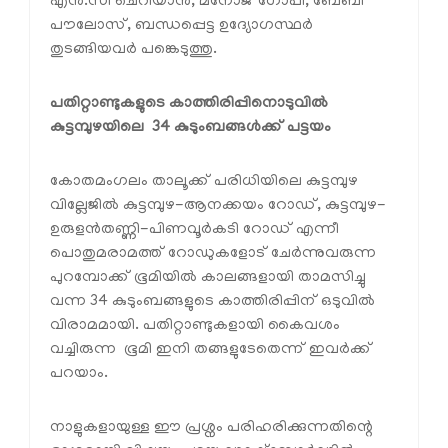
എൻ.സി ചെറിയാൻ, മനോജ്‌ ഗോപി, ബേബി
പൗലോസ്, ബന്ധപ്പെട്ട ഉദ്യോഗസ്ഥർ
തുടങ്ങിയവർ പങ്കെടുത്തു.
പതിറ്റാണ്ടുകളുടെ കാത്തിരിപ്പിനൊടുവിൽ
കുട്ടമ്പുഴയിലെ 34 കുടുംബങ്ങൾക്ക് പട്ടയം
കോതമംഗലം താലൂക്ക് പരിധിയിലെ കുട്ടമ്പുഴ
വില്ലേജിൽ കുട്ടമ്പുഴ-ആനക്കയം റോഡ്, കുട്ടമ്പുഴ-
ഉരുളൻതണ്ണി-പിണവൂർകടി റോഡ് എന്നീ
പൊതുമരാമത്ത് റോഡുകളോട് ചേർന്നുവരുന്ന
പുറമ്പോക്ക് ഭൂമിയിൽ കാലങ്ങളായി താമസിച്ചു
വന്ന 34 കുടുംബങ്ങളുടെ കാത്തിരിപ്പിന് ഒടുവിൽ
വിരാമമായി. പതിറ്റാണ്ടുകളായി കൈവശം
വച്ചിരുന്ന ഭൂമി ഇനി തങ്ങളുടേതെന്ന് ഇവർക്ക്
പറയാം.
നാളുകളായുള്ള ഈ പ്രശ്നം പരിഹരിക്കുന്നതിന്റെ