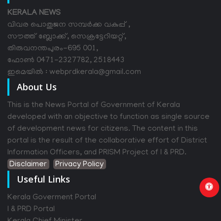
KERALA NEWS
വിവര പൊതുജന സമ്പര്‍ക്ക വകുപ്പ് ,
സൗത്ത് ബ്ലോക്ക്, സെക്രട്ടേറിയറ്റ്,
തിരുവനന്തപുരം-695 001,
ഫോൺ 0471-2327782, 2518443
ഇമെയിൽ : webprdkerala@gmail.com
About Us
This is the News Portal of Government of Kerala
developed with an objective to function as single source
of development news for citizens. The content in this
portal is the result of the collaborative effort of District
Information Officers, and PRISM Project of I & PRD.
Disclaimer
Privacy Policy
Useful Links
Kerala Goverment Portal
I & PRD Portal