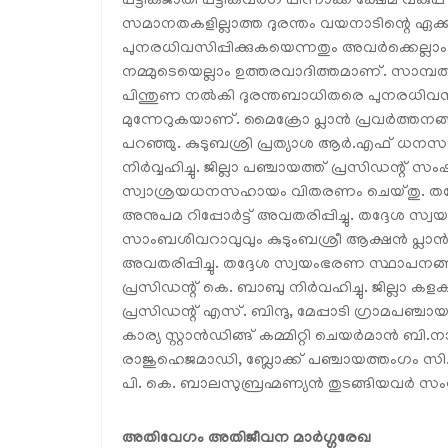
പട്ടികജാതി പട്ടികവർഗ പിന്നാക്ക ക്ഷേമ വകുപ്പ്
സമാനതകളില്ലാത്ത ദുരന്തം വയനാടിന്റെ ഏ
പുനരധിവസിപ്പിക്കുകയെന്നതും അവർക്കെല്ലാ
നമ്മുടെയെല്ലാം ഉത്തരവാദിത്തമാണ്. സാമ്
പിന്തുണ നൽകി ദുരന്തബാധിതരെ പുനരധിവസിപ്
മുന്നേറുകയാണ്. മൈക്രോ പ്ലാൻ പ്രവർത്തനങ്ങ
പറഞ്ഞു. കുടുബശ്രി പ്രത്യാശ ആർ.എഫ് ധന
നിർവ്വഹിച്ചു. ജില്ലാ പഞ്ചായത്ത് പ്രസിഡന്റ് സ
സ്വാശ്രയധനസഹായം വിതരണം ചെയ്തു. തദ്ദേശ 
അനുപമ റിപ്പോർട്ട് അവതരിപ്പിച്ചു. തദ്ദേശ
സാംബശിവറാവുവും കുടുംബശ്രീ ആക്ഷൻ പ്ലാൻ കു
അവതരിപ്പിച്ചു. തദ്ദേശ സ്വയംഭരണ സ്ഥാപനങ്
പ്രസിഡന്റ് കെ. ബാബു നിർവഹിച്ചു. ജില്ലാ ക
പ്രസിഡന്റ് എസ്. ബിന്ദു, മേപ്പാടി ഗ്രാമപഞ
കാര്യ സ്റ്റാൻഡിങ്ങ് കമ്മിറ്റി ചെയർമാൻ ബി.ന
രാജുഹെജമാഡി, ബ്ലോക്ക് പഞ്ചായത്തംഗം സി.
പി. കെ. ബാലസുബ്രഹ്മണ്യൻ തുടങ്ങിയവർ സംസാ
അതിവേഗം അതിജീവന മാർഗ്ഗരേഖ