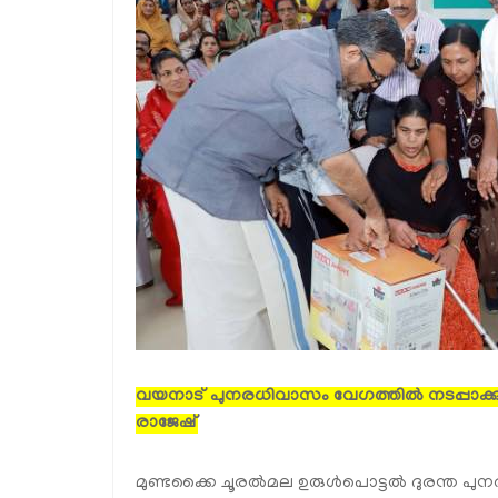
വയനാട് പുനരധിവാസം വേഗത്തിൽ നടപ്പാക്കും; മൈ
രാജേഷ്
മുണ്ടക്കൈ ചൂരൽമല ഉരുൾപൊട്ടൽ ദുരന്ത പുന