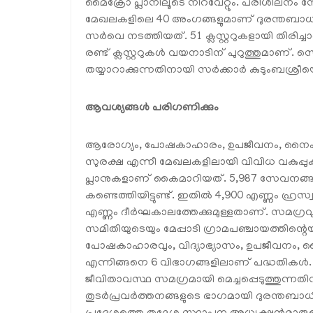
മൈക്രോ പ്ലാനിലൂടെ നിറവേറ്റും. പരിശീലനം നേ
മേഖലകളിലെ 40 അംഗങ്ങളുമാണ് ദുരന്തബാധിത
സർവെ നടത്തിയത്. 51 ക്ലസ്റ്ററുകളായി തിര
രണ്ട് ക്ലസ്റ്ററുകൾ വയനാടിന് പുറുത്തുമാണ്
തയ്യാറാക്കുന്നതിനായി സർക്കാർ കുടുംബശ്രീയ
ആവശ്യങ്ങൾ പരിഗണിക്കും
ആരോഗ്യം, പോഷകാഹാരം, ഉപജീവനം, നൈപുണ
സുരക്ഷ എന്നീ മേഖലകളിലായി വിവിധ വകുപ്
പ്ലാനുകളാണ് കൈമാറിയത്. 5,987 സേവനങ്ങ
കണ്ടെത്തിയിട്ടുണ്ട്. ഇതിൽ 4,900 എണ്ണം ഹ്രസ
എണ്ണം ദീർഘകാലത്തേക്കുമുള്ളതാണ്. സമഗ്രവ
സമിതിയുടെയും മേപ്പാടി ഗ്രാമപഞ്ചായത്തിന്റെ
പോഷകാഹാരവും, വിദ്യാഭ്യാസം, ഉപജീവനം,
എന്നിങ്ങനെ 6 വിഭാഗങ്ങളിലാണ് പദ്ധതിക
ജീവിതാവസ്ഥ സമഗ്രമായി മെച്ചപ്പെടുത്തുന്നത
തുടർപ്രവർത്തനങ്ങളുടെ ഭാഗമായി ദുരന്തബാ