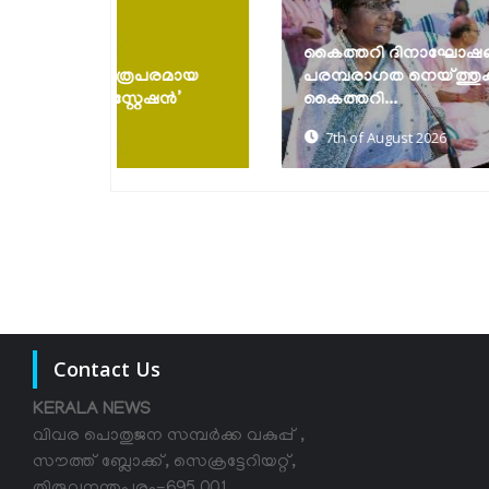
കൈത്തറി ദിനാഘോഷങ്ങൾ സംഘടിപ്പിച്ചു;
പരമായ
പരമ്പരാഗത നെയ്ത്തുകാരെ സംരക്ഷിച്ച്
േഷൻ’
കൈത്തറി...
7th of August 2026
Contact Us
KERALA NEWS
വിവര പൊതുജന സമ്പര്‍ക്ക വകുപ്പ് ,
സൗത്ത് ബ്ലോക്ക്, സെക്രട്ടേറിയറ്റ്,
തിരുവനന്തപുരം-695 001,