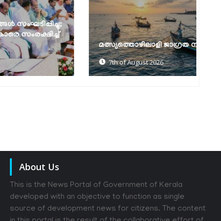
മത്സ്യത്തൊഴിലാളി ജാഗ്രത നിർദേശം
ക
7th of August 2026
About Us
This is the News Portal of Government of Kerala
developed with an objective to function as single
source of development news for citizens. The content
in this portal is the result of the collaborative effort of