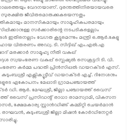
 മന്ത്രി ഒ. ആർ. കേളു ചടങ്ങിൽ അദ്ധ്യക്ഷത വഹിച്ചു.
ക്കാലത്തെയും വേദനയാണ്. ദുരന്തത്തിനിരയായവരെ
ം സുരക്ഷിത ജീവിതമൊരുക്കുകയെന്നതും
പത്തികമായും മാനസികമായും സാമൂഹികപരമായും
പിക്കാനുള്ള സർക്കാരിന്റെ നടപടികളെല്ലാം
ൾ ഇതിനെല്ലാം വേഗത കൂട്ടുമെന്നും മന്ത്രി ഒ.ആർ.കേളു
സഹായ വിതരണം അഡ്വ. ടി. സിദ്ദിഖ് എം.എൽ.എ
ംഷാദ് മരക്കാർ സാമൂഹ്യ നീതി വകുപ്പ്
സ്വയംഭരണ വകുപ്പ് സ്പെഷ്യൽ സെക്രട്ടറി ടി. വി.
 സ്വയംഭരണ കർമ്മ പദ്ധതി പ്രിൻസിപ്പൽ ഡയറക്ടർ എസ്.
ടുംബശ്രീ എക്സിക്യൂട്ടീവ് ഡയറക്ടർ എച്ച്. ദിനേശനും
ങളുടെ ഏകോപനം മേപ്പാടി ഗ്രാമപഞ്ചായത്ത്
ളക്ടർ ഡി. ആർ. മേഘശ്രീ, ജില്ലാ പഞ്ചായത്ത് വൈസ്
്ചായത്ത് വൈസ് പ്രസിഡന്റ് രാധാ രാമസ്വാമി, വികസന
ാസർ, ക്ഷേമകാര്യ സ്റ്റാൻഡിങ്ങ് കമ്മിറ്റി ചെയർമാൻ
 രാഘവൻ, കുടുംബശ്രീ ജില്ലാ മിഷൻ കോർഡിനേറ്റർ
രിച്ചു.