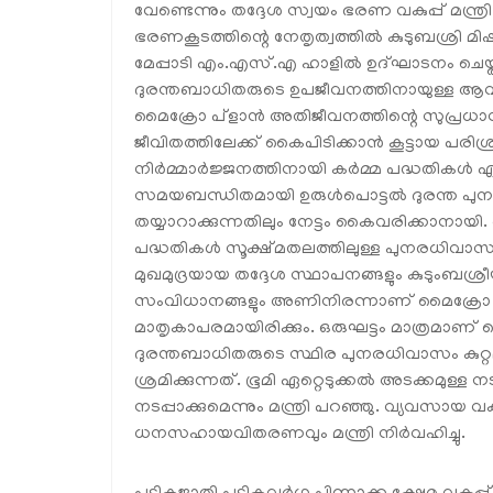
വേണ്ടെന്നും തദ്ദേശ സ്വയം ഭരണ വകുപ്പ് മന്ത്
ഭരണകൂടത്തിന്റെ നേതൃത്വത്തിൽ കുടുബശ്രി മി
മേപ്പാടി എം.എസ്.എ ഹാളിൽ ഉദ്ഘാടനം ചെയ്ത് 
ദുരന്തബാധിതരുടെ ഉപജീവനത്തിനായുള്ള ആവശ്
മൈക്രോ പ്ളാൻ അതിജീവനത്തിന്റെ സുപ്രധ
ജീവിതത്തിലേക്ക് കൈപിടിക്കാൻ കൂട്ടായ പരിശ്ര
നിർമ്മാർജ്ജനത്തിനായി കർമ്മ പദ്ധതികൾ ഏറ്റെ
സമയബന്ധിതമായി ഉരുൾപൊട്ടൽ ദുരന്ത പുനര
തയ്യാറാക്കുന്നതിലും നേട്ടം കൈവരിക്കാനായി
പദ്ധതികൾ സൂക്ഷ്മതലത്തിലുള്ള പുനരധിവാസ
മുഖമുദ്രയായ തദ്ദേശ സ്ഥാപനങ്ങളും കുടുംബശ്
സംവിധാനങ്ങളും അണിനിരന്നാണ് മൈക്രോ പ
മാതൃകാപരമായിരിക്കും. ഒരുഘട്ടം മാത്രമാണ് 
ദുരന്തബാധിതരുടെ സ്ഥിര പുനരധിവാസം കുറ്
ശ്രമിക്കുന്നത്. ഭൂമി ഏറ്റെടുക്കൽ അടക്കമുള്ള
നടപ്പാക്കുമെന്നും മന്ത്രി പറഞ്ഞു. വ്യവസായ വക
ധനസഹായവിതരണവും മന്ത്രി നിർവഹിച്ചു.