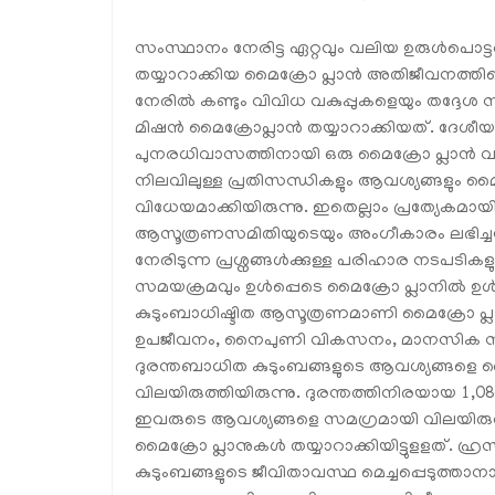
സംസ്ഥാനം നേരിട്ട ഏറ്റവും വലിയ ഉരുൾപൊട്
തയ്യാറാക്കിയ മൈക്രോ പ്ലാൻ അതിജീവനത്തിന
നേരിൽ കണ്ടും വിവിധ വകുപ്പുകളെയും തദ്ദേശ 
മിഷൻ മൈക്രോപ്ലാൻ തയ്യാറാക്കിയത്. ദേശീ
പുനരധിവാസത്തിനായി ഒരു മൈക്രോ പ്ലാൻ വള
നിലവിലുള്ള പ്രതിസന്ധികളും ആവശ്യങ്ങളും 
വിധേയമാക്കിയിരുന്നു. ഇതെല്ലാം പ്രത്യേകമായി 
ആസൂത്രണസമിതിയുടെയും അംഗീകാരം ലഭിച്ചശ
നേരിടുന്ന പ്രശ്നങ്ങൾക്കുള്ള പരിഹാര നടപടി
സമയക്രമവും ഉൾപ്പെടെ മൈക്രോ പ്ലാനിൽ ഉൾപ്പെ
കുടുംബാധിഷ്ടിത ആസൂത്രണമാണി മൈക്രോ പ്
ഉപജീവനം, നൈപുണി വികസനം, മാനസിക സാ
ദുരന്തബാധിത കുടുംബങ്ങളുടെ ആവശ്യങ്ങളെ മ
വിലയിരുത്തിയിരുന്നു. ദുരന്തത്തിനിരയായ 1,08
ഇവരുടെ ആവശ്യങ്ങളെ സമഗ്രമായി വിലയിരുത
മൈക്രോ പ്ലാനുകൾ തയ്യാറാക്കിയിട്ടുളളത്. 
കുടുംബങ്ങളുടെ ജീവിതാവസ്ഥ മെച്ചപ്പെടുത