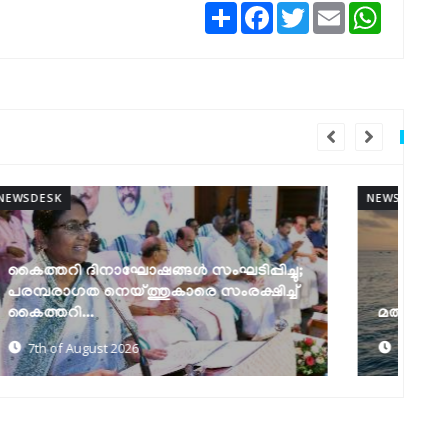
Share
Facebook
Twitter
Email
WhatsAp
NEWSDESK
NEW
മത്സ്യത്തൊഴിലാളി ജാഗ്രത നിർദേശം
ക
7th of August 2026