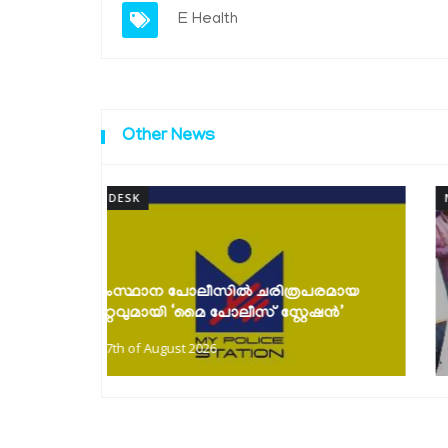
E Health
Other News
NEWSDESK
കൈത്തറി ദിനാഘോഷങ്ങൾ സംഘടിപ്പിച്ചു;
പരമായ
പരമ്പരാഗത നെയ്ത്തുകാരെ സംരക്ഷിച്ച്
േഷൻ’
കൈത്തറി...
7th of August 2026